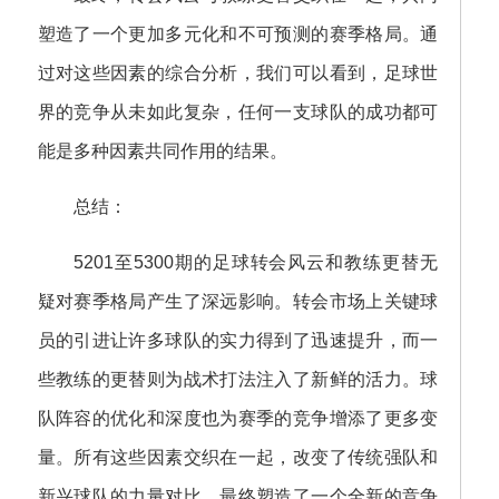
塑造了一个更加多元化和不可预测的赛季格局。通
过对这些因素的综合分析，我们可以看到，足球世
界的竞争从未如此复杂，任何一支球队的成功都可
能是多种因素共同作用的结果。
总结：
5201至5300期的足球转会风云和教练更替无
疑对赛季格局产生了深远影响。转会市场上关键球
员的引进让许多球队的实力得到了迅速提升，而一
些教练的更替则为战术打法注入了新鲜的活力。球
队阵容的优化和深度也为赛季的竞争增添了更多变
量。所有这些因素交织在一起，改变了传统强队和
新兴球队的力量对比，最终塑造了一个全新的竞争