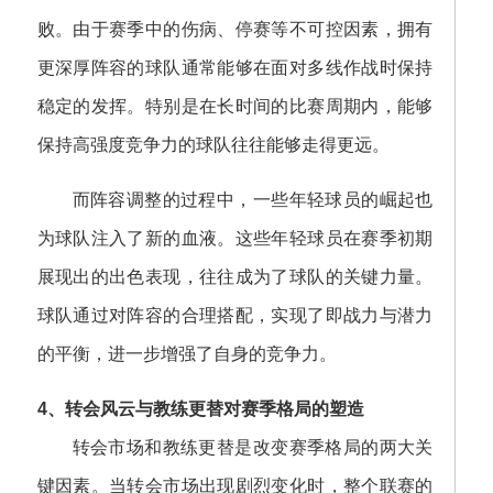
败。由于赛季中的伤病、停赛等不可控因素，拥有
更深厚阵容的球队通常能够在面对多线作战时保持
稳定的发挥。特别是在长时间的比赛周期内，能够
保持高强度竞争力的球队往往能够走得更远。
而阵容调整的过程中，一些年轻球员的崛起也
为球队注入了新的血液。这些年轻球员在赛季初期
展现出的出色表现，往往成为了球队的关键力量。
球队通过对阵容的合理搭配，实现了即战力与潜力
的平衡，进一步增强了自身的竞争力。
4、转会风云与教练更替对赛季格局的塑造
转会市场和教练更替是改变赛季格局的两大关
键因素。当转会市场出现剧烈变化时，整个联赛的