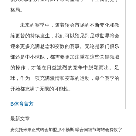
格局。
未来的赛季中，随着转会市场的不断变化和教
练更替的持续发生，我们可以预见到足球世界将会
迎来更多充满悬念和变数的赛事。无论是豪门俱乐
部还是中小球队，都需要更加注重在这些关键领域
的操作，才能在日益激烈的竞争中脱颖而出。足
球，作为一项充满激情和变革的运动，每个赛季的
开始都充满了无限的可能性。
B体育官方
最新文章
麦克托米奈正式转会加盟那不勒斯 曝合同细节与转会费数字