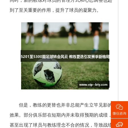
同时，新的教练对球员的管理方式和心态调整也起
到了至关重要的作用，提升了球员的凝聚力。
但是，教练的更替也并非总能产生立竿见影的

微信咨询
效果。部分俱乐部在短期内并未取得预期的成绩，

甚至出现了球员与教练理念不合的情况，导致战绩