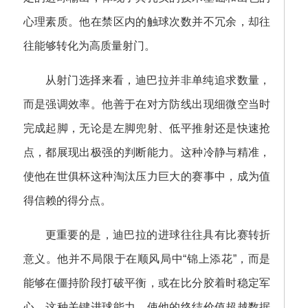
心理素质。他在禁区内的触球次数并不冗余，却往
往能够转化为高质量射门。
从射门选择来看，迪巴拉并非单纯追求数量，
而是强调效率。他善于在对方防线出现细微空当时
完成起脚，无论是左脚兜射、低平推射还是快速抢
点，都展现出极强的判断能力。这种冷静与精准，
使他在世俱杯这种淘汰压力巨大的赛事中，成为值
得信赖的得分点。
更重要的是，迪巴拉的进球往往具有比赛转折
意义。他并不局限于在顺风局中“锦上添花”，而是
能够在僵持阶段打破平衡，或在比分胶着时稳定军
心。这种关键进球能力，使他的终结价值超越数据