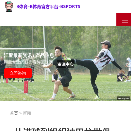
汇聚最新资讯 / 产品信息
用最专业的眼光看待互联网
立即咨询
首页
> 新闻