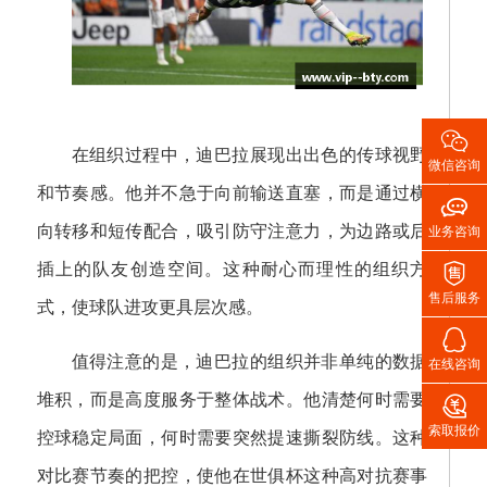

在组织过程中，迪巴拉展现出出色的传球视野
微信咨询
和节奏感。他并不急于向前输送直塞，而是通过横

向转移和短传配合，吸引防守注意力，为边路或后
业务咨询

插上的队友创造空间。这种耐心而理性的组织方
售后服务
式，使球队进攻更具层次感。

值得注意的是，迪巴拉的组织并非单纯的数据
在线咨询

堆积，而是高度服务于整体战术。他清楚何时需要
索取报价
控球稳定局面，何时需要突然提速撕裂防线。这种
对比赛节奏的把控，使他在世俱杯这种高对抗赛事