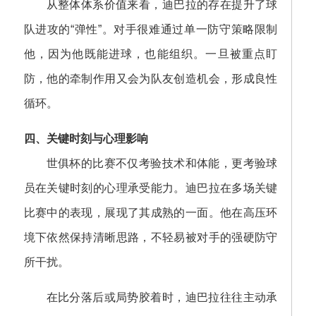
从整体体系价值来看，迪巴拉的存在提升了球
队进攻的“弹性”。对手很难通过单一防守策略限制
他，因为他既能进球，也能组织。一旦被重点盯
防，他的牵制作用又会为队友创造机会，形成良性
循环。
四、关键时刻与心理影响
世俱杯的比赛不仅考验技术和体能，更考验球
员在关键时刻的心理承受能力。迪巴拉在多场关键
比赛中的表现，展现了其成熟的一面。他在高压环
境下依然保持清晰思路，不轻易被对手的强硬防守
所干扰。
在比分落后或局势胶着时，迪巴拉往往主动承