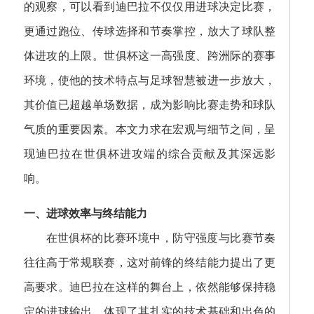
的观察，可以看到迪巴拉不仅仅用进球决定比赛，
更通过跑位、传球选择和节奏掌控，放大了球队整
体进攻的上限。世俱杯这一高强度、跨洲际的赛事
环境，使他的技术特点与足球智慧被进一步放大，
其价值已超越单场数据，成为影响比赛走势和球队
气质的重要因素。本文力求在宏观与细节之间，呈
现迪巴拉在世俱杯进攻端的综合贡献及其深远影
响。
一、进球效率与终结能力
在世俱杯的比赛环境中，防守强度与比赛节奏
往往高于常规联赛，这对前锋的终结能力提出了更
高要求。迪巴拉在这样的舞台上，依然能够保持稳
定的进球输出，体现了其扎实的技术基础和出色的