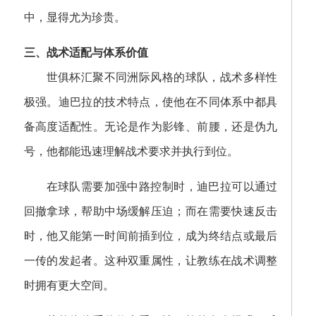
中，显得尤为珍贵。
三、战术适配与体系价值
世俱杯汇聚不同洲际风格的球队，战术多样性
极强。迪巴拉的技术特点，使他在不同体系中都具
备高度适配性。无论是作为影锋、前腰，还是伪九
号，他都能迅速理解战术要求并执行到位。
在球队需要加强中路控制时，迪巴拉可以通过
回撤拿球，帮助中场缓解压迫；而在需要快速反击
时，他又能第一时间前插到位，成为终结点或最后
一传的发起者。这种双重属性，让教练在战术调整
时拥有更大空间。