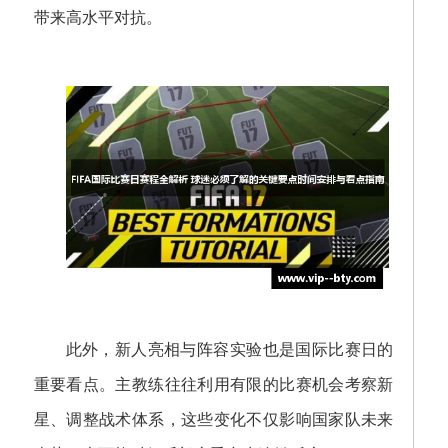
带来高水平对抗。
此外，新人亮相与阵容实验也是国际比赛日的
重要看点。主教练往往利用有限的比赛机会考察新
星、调整战术体系，这些变化不仅影响国家队未来