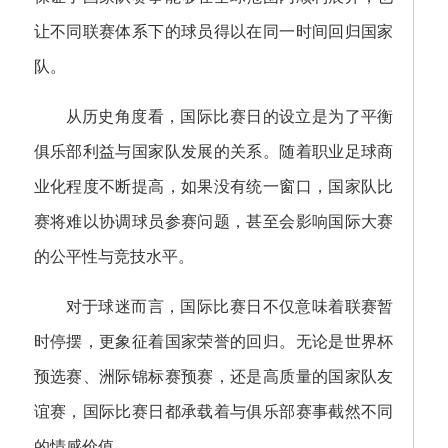
让不同联赛体系下的球员得以在同一时间回归国家
队。
从历史角度看，国际比赛日的设立是为了平衡
俱乐部利益与国家队发展的关系。随着职业足球商
业化程度不断提高，如果没有统一窗口，国家队比
赛将难以协调球员参赛问题，甚至会影响国际大赛
的公平性与竞技水平。
对于球迷而言，国际比赛日不仅意味着联赛暂
时停摆，更象征着国家荣誉的回归。无论是世界杯
预选赛、洲际锦标赛预赛，还是高质量的国家队友
谊赛，国际比赛日都承载着与俱乐部赛事截然不同
的情感价值。