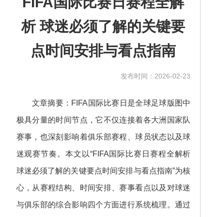
FIFA国际比赛日赛程全解
析 球迷必须了解的关键要
点时间安排与看点指南
发布时间：2026-02-23
文章摘要：FIFA国际比赛日是全球足球版图中
极具分量的时间节点，它不仅连接着各大洲国家队
赛事，也深刻影响着俱乐部赛程、球员状态以及球
迷观赛节奏。本文以“FIFA国际比赛日赛程全解析
球迷必须了解的关键要点时间安排与看点指南”为核
心，从赛程结构、时间安排、赛事看点以及对球迷
与俱乐部的综合影响四个方面进行系统梳理。通过