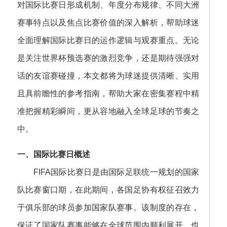
对国际比赛日形成机制、年度分布规律、不同大洲
赛事特点以及焦点比赛价值的深入解析，帮助球迷
全面理解国际比赛日的运作逻辑与观赛重点。无论
是关注世界杯预选赛的激烈竞争，还是期待强强对
话的友谊赛碰撞，本文都将为球迷提供清晰、实用
且具前瞻性的参考指南，帮助大家在密集赛程中精
准把握精彩瞬间，更从容地融入全球足球的节奏之
中。
一、国际比赛日概述
FIFA国际比赛日是由国际足联统一规划的国家
队比赛窗口期，在此期间，各国足协有权征召效力
于俱乐部的球员参加国家队赛事。该制度的存在，
保证了国家队赛事能够在全球范围内顺利展开，也