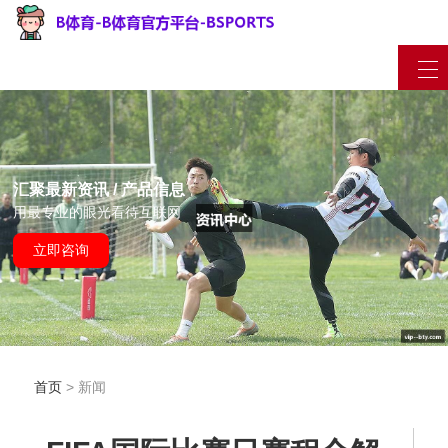
汇聚最新资讯 / 产品信息
用最专业的眼光看待互联网
立即咨询
首页
> 新闻