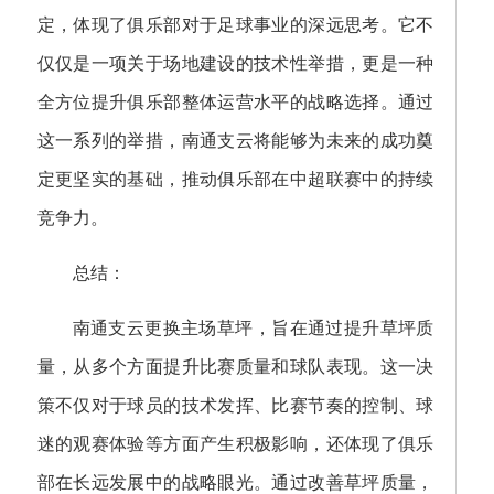
定，体现了俱乐部对于足球事业的深远思考。它不
仅仅是一项关于场地建设的技术性举措，更是一种
全方位提升俱乐部整体运营水平的战略选择。通过
这一系列的举措，南通支云将能够为未来的成功奠
定更坚实的基础，推动俱乐部在中超联赛中的持续
竞争力。
总结：
南通支云更换主场草坪，旨在通过提升草坪质
量，从多个方面提升比赛质量和球队表现。这一决
策不仅对于球员的技术发挥、比赛节奏的控制、球
迷的观赛体验等方面产生积极影响，还体现了俱乐
部在长远发展中的战略眼光。通过改善草坪质量，