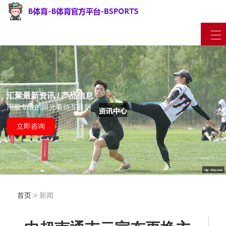
汇聚最新资讯 / 产品信息
用最专业的眼光看待互联网
立即咨询
首页
> 新闻