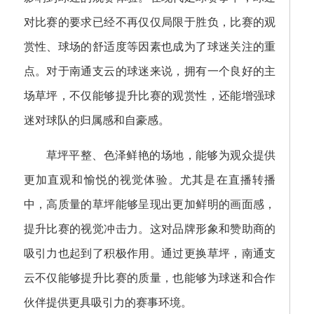
对比赛的要求已经不再仅仅局限于胜负，比赛的观
赏性、球场的舒适度等因素也成为了球迷关注的重
点。对于南通支云的球迷来说，拥有一个良好的主
场草坪，不仅能够提升比赛的观赏性，还能增强球
迷对球队的归属感和自豪感。
草坪平整、色泽鲜艳的场地，能够为观众提供
更加直观和愉悦的视觉体验。尤其是在直播转播
中，高质量的草坪能够呈现出更加鲜明的画面感，
提升比赛的视觉冲击力。这对品牌形象和赞助商的
吸引力也起到了积极作用。通过更换草坪，南通支
云不仅能够提升比赛的质量，也能够为球迷和合作
伙伴提供更具吸引力的赛事环境。