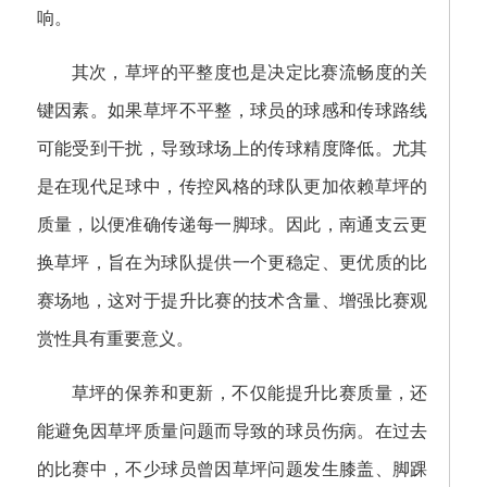
响。
其次，草坪的平整度也是决定比赛流畅度的关
键因素。如果草坪不平整，球员的球感和传球路线
可能受到干扰，导致球场上的传球精度降低。尤其
是在现代足球中，传控风格的球队更加依赖草坪的
质量，以便准确传递每一脚球。因此，南通支云更
换草坪，旨在为球队提供一个更稳定、更优质的比
赛场地，这对于提升比赛的技术含量、增强比赛观
赏性具有重要意义。
草坪的保养和更新，不仅能提升比赛质量，还
能避免因草坪质量问题而导致的球员伤病。在过去
的比赛中，不少球员曾因草坪问题发生膝盖、脚踝