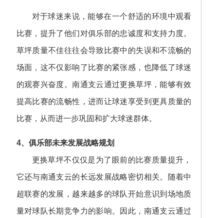
对于球迷来说，能够在一个舒适的环境中观看
比赛，提升了他们对俱乐部的忠诚度和支持力度。
草坪质量不佳往往会导致比赛中的失误和不流畅的
场面，这不仅影响了比赛的紧张感，也降低了球迷
的观赛兴奋度。南通支云通过更换草坪，能够有效
提高比赛的流畅性，进而让球迷享受到更具质量的
比赛，从而进一步巩固和扩大球迷群体。
4、俱乐部未来发展战略规划
更换草坪不仅仅是为了眼前的比赛质量提升，
它还与南通支云的长远发展战略密切相关。随着中
超联赛的发展，越来越多的球队开始意识到场地质
量对球队长期竞争力的影响。因此，南通支云通过