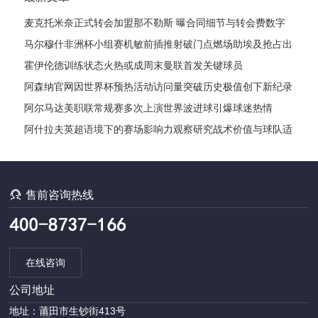
麦克托米奈正式转会加盟那不勒斯 曝合同细节与转会费数字
马尔穆什非洲杯小组赛机敏前插推射破门点燃场助埃及抢占出
线先机
霍伊伦德训练状态火热或成周末曼联首发关键球员
阿森纳官网因世界杯预热活动访问量突破历史极值创下新纪录
阿尔马达美职联常规赛多次上演世界波进球引爆球迷热情
阿什拉夫英超语境下的赛场影响力观察研究战术价值与球队适
配性分析

售前咨询热线
在线咨询
公司地址
地址：莆田市生钞街413号