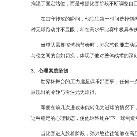
拘泥于固定站位，而是根据比赛阶段不断调整自
在由守转攻的瞬间，他往往第一时间选择斜
种无球跑动并不显眼，却在高水平比赛中极具杀
当球队需要控球稳节奏时，孙兴慜也能主动
与稳之间的自如切换，体现了他对整体战术的深
3、心理素质坚韧
世界杯舞台的压力远超俱乐部赛事，任何一
展现出的冷静与专注尤为难得。
即便在前几次进攻未能转化为进球的情况下
这种稳定的心理状态，使他始终处在“下一球制造
当比赛进入胶着阶段，孙兴慜往往能够在高