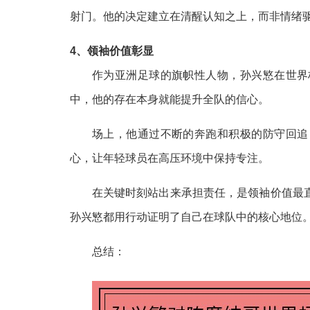
射门。他的决定建立在清醒认知之上，而非情绪
4、领袖价值彰显
作为亚洲足球的旗帜性人物，孙兴慜在世界
中，他的存在本身就能提升全队的信心。
场上，他通过不断的奔跑和积极的防守回追
心，让年轻球员在高压环境中保持专注。
在关键时刻站出来承担责任，是领袖价值最
孙兴慜都用行动证明了自己在球队中的核心地位
总结：