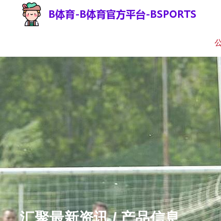
汇聚最新资讯 / 产品信息