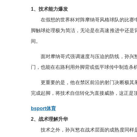
1、技术能力爆发
在假想的世界杯对阵摩纳哥风格球队的比赛
脚触球处理极为简洁，无论是在高速推进中还是
间。
面对摩纳哥式强调速度与压迫的防线，孙兴
门，也能在右路利用外脚背或低平球传中制造杀
更重要的是，他在禁区前沿的射门决断极其
完成起脚，将技术自信转化为直接威胁，这正是
bsport体育
2、战术理解升华
技术之外，孙兴慜在战术层面的成熟度同样