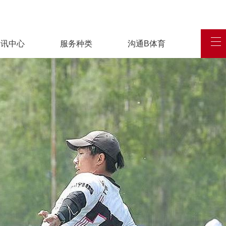
资讯中心
服务种类
沟通B体育