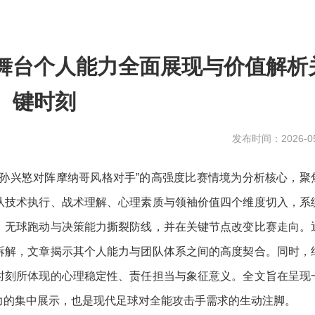
舞台个人能力全面展现与价值解析
键时刻
发布时间：2026-05
上孙兴慜对阵摩纳哥风格对手”的高强度比赛情境为分析核心，聚
从技术执行、战术理解、心理素质与领袖价值四个维度切入，系
、无球跑动与决策能力撕裂防线，并在关键节点改变比赛走向。
拆解，文章揭示其个人能力与团队体系之间的高度契合。同时，
时刻所体现的心理稳定性、责任担当与象征意义。全文旨在呈现
力的集中展示，也是现代足球对全能攻击手需求的生动注脚。