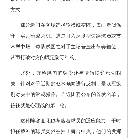
方式。
部分豪门在客场选择轮换或变阵，表面看似保
守，实则暗藏杀机。通过引入速度型边路球员或技
术型中场，球队试图在对手主场营造出节奏错位，
从而打破对方的既定防守结构。
此外，阵容风向的突变还与情报博弈密切相
关。针对对手近期的战术倾向进行反制，是欧冠级
别对决中的常规操作。临近比赛公布的首发名单，
往往就是心理战的第一枪。
这种阵容变化也考验着球员的适应能力。平时
担任替补的球员突然被推上舞台中央，他们的发挥