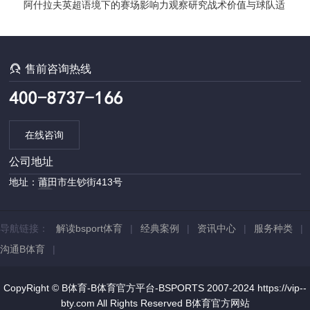
阿什拉夫英超语境下的赛场影响力观察研究战术价值与球队适
配性分析

售前咨询热线
在线咨询
公司地址
地址：莆田市生钞街413号
导航链接：
解读bsport体育
|
经典案例
|
资讯中心
|
服务种类
|
沟通B体育
|
CopyRight © B体育-B体育官方平台-BSPORTS 2007-2024 https://vip--
bty.com All Rights Reserved
B体育官方网站