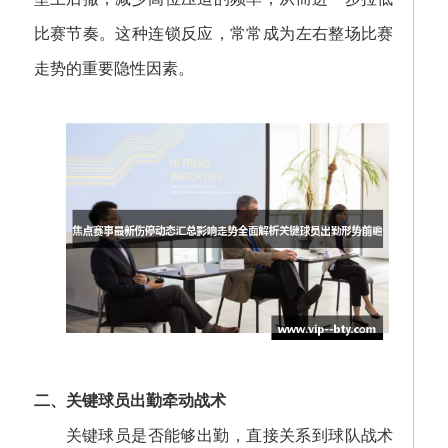
比赛节奏。这种连锁反应，常常成为左右整场比赛
走势的重要隐性因素。
二、关键球员出勤牵动战术
关键球员是否能够出勤，直接关系到球队战术