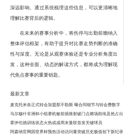
深远影响。通过系统梳理这些信息，可以更清晰地
理解比赛背后的逻辑。
在未来的赛事分析中，将伤停与出勤前瞻纳入
整体评估框架，有助于提升对比赛走势判断的准确
性与深度。无论是从观赛体验还是专业分析角度出
发，这种全面、动态的解读方式，都将成为理解现
代焦点赛事的重要钥匙。
最新文章
麦克托米奈正式转会加盟那不勒斯 曝合同细节与转会费数字
马尔穆什非洲杯小组赛机敏前插推射破门点燃场助埃及抢占出
线先机
霍伊伦德训练状态火热或成周末曼联首发关键球员
阿森纳官网因世界杯预热活动访问量突破历史极值创下新纪录