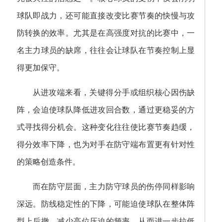
球队即战力，还可能直接改变比赛节奏的快慢与攻
防转换的效率。尤其是在高强度对抗的比赛中，一
名主力球员的缺席，往往会让球队在节奏控制上显
得更加保守。
从进攻端来看，关键得分手或组织核心因伤缺
阵，会迫使球队降低进攻回合数，通过更稳妥的方
式寻找得分机会。这种变化往往使比赛节奏趋缓，
得分效率下降，也为对手在防守端布置更有针对性
的策略创造条件。
而在防守层面，主力防守球员的伤停同样影响
深远。防线稳定性的下降，可能迫使球队在整体阵
型上后撤，减少高位压迫的频率，从而进一步拉低