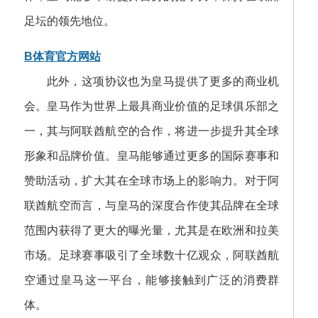
足坛的领先地位。
B体育官方网站
此外，这项协议也为皇马提供了更多的商业机
会。皇马作为世界上最具商业价值的足球俱乐部之
一，其与阿联酋航空的合作，将进一步提升其全球
形象和品牌价值。皇马能够通过更多的国际赛事和
赞助活动，扩大其在全球市场上的影响力。对于阿
联酋航空而言，与皇马的深度合作使其品牌在全球
范围内获得了更大的曝光量，尤其是在欧洲和拉美
市场。足球赛事吸引了全球数十亿观众，阿联酋航
空通过皇马这一平台，能够接触到广泛的消费群
体。