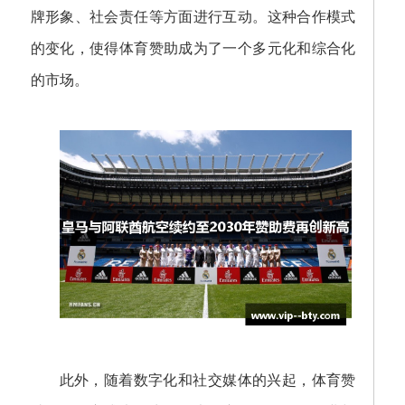
牌形象、社会责任等方面进行互动。这种合作模式
的变化，使得体育赞助成为了一个多元化和综合化
的市场。
此外，随着数字化和社交媒体的兴起，体育赞