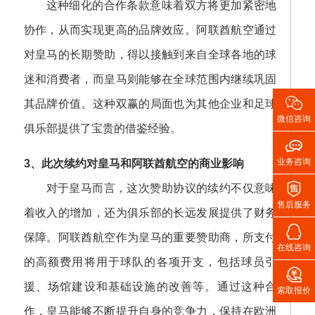
这种细化的合作条款意味着双方将更加紧密地
协作，从而实现更高的品牌效应。阿联酋航空通过
对皇马的长期赞助，得以接触到来自全球各地的球
迷和消费者，而皇马则能够在全球范围内继续巩固

其品牌价值。这种双赢的局面也为其他企业和足球
微信咨询
俱乐部提供了宝贵的借鉴经验。

业务咨询
3、此次续约对皇马和阿联酋航空的商业影响

对于皇马而言，这次赞助协议的续约不仅意味
售后服务
着收入的增加，还为俱乐部的长远发展提供了财务

保障。阿联酋航空作为皇马的重要赞助商，所支付
在线咨询
的高额费用将用于球队的各项开支，包括球员引

援、场馆建设和基础设施的改善等。通过这种合
索取报价
作，皇马能够不断提升自身的竞争力，保持在欧洲