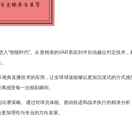
进入“智能时代”。从更精准的VAR系统到半自动越位判定技术，
性。
多视角直播技术的应用，让全球球迷能够以更加沉浸式的方式感
距离感受每一次精彩瞬间。
与比赛策略。通过对球员体能、跑动轨迹和战术执行的精准分析
向更加理性与专业的方向发展。