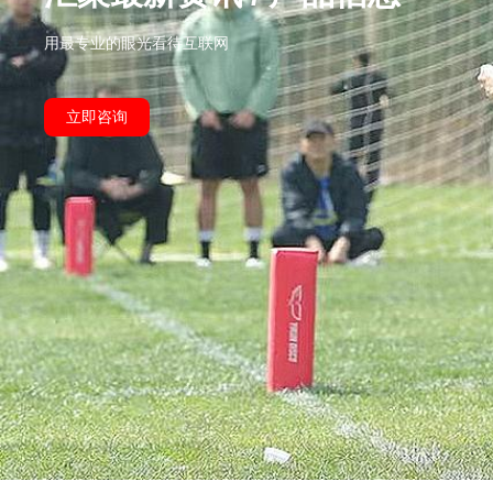
用最专业的眼光看待互联网
立即咨询