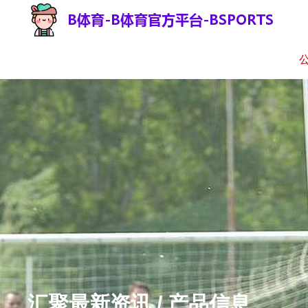
汇聚最新资讯 / 产品信息