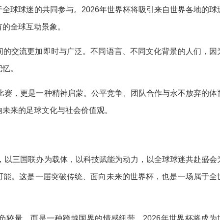
全球球迷的共同参与。2026年世界杯将吸引来自世界各地的球
有的全球互动景象。
间的交流更加即时与广泛。不同语言、不同文化背景的人们，因
记忆。
场比赛，更是一种精神启蒙。公平竞争、团队合作与永不放弃的体
响未来的足球文化与社会价值观。
点，以三国联办为载体，以科技赋能为动力，以全球球迷共赴盛会
可能。这是一届突破传统、面向未来的世界杯，也是一场属于全
负较量，而是一种跨越国界的情感纽带。2026年世界杯将成为