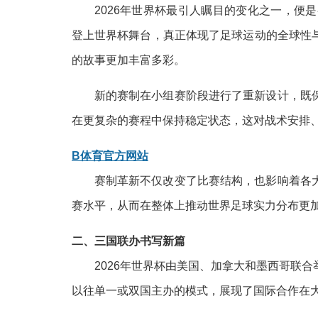
2026年世界杯最引人瞩目的变化之一，便
登上世界杯舞台，真正体现了足球运动的全球性
的故事更加丰富多彩。
新的赛制在小组赛阶段进行了重新设计，既
在更复杂的赛程中保持稳定状态，这对战术安排
B体育官方网站
赛制革新不仅改变了比赛结构，也影响着各
赛水平，从而在整体上推动世界足球实力分布更
二、三国联办书写新篇
2026年世界杯由美国、加拿大和墨西哥联
以往单一或双国主办的模式，展现了国际合作在