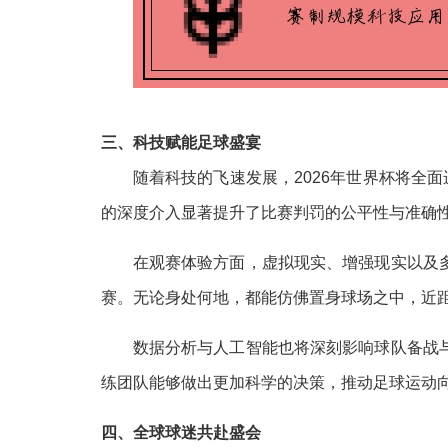
三、科技赋能足球盛宴
随着科技的飞速发展，2026年世界杯将全面
的深度介入显著提升了比赛判罚的公平性与准确
在观赛体验方面，虚拟现实、增强现实以及
赛。无论身处何地，都能仿佛置身球场之中，近
数据分析与人工智能也将深刻影响球队备战
练团队能够做出更加科学的决策，推动足球运动
四、全球球迷共赴盛会