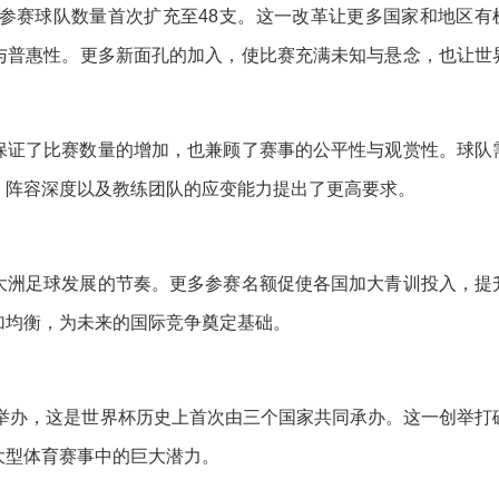
是参赛球队数量首次扩充至48支。这一改革让更多国家和地区有
与普惠性。更多新面孔的加入，使比赛充满未知与悬念，也让世
保证了比赛数量的增加，也兼顾了赛事的公平性与观赏性。球队
、阵容深度以及教练团队的应变能力提出了更高要求。
大洲足球发展的节奏。更多参赛名额促使各国加大青训投入，提
加均衡，为未来的国际竞争奠定基础。
合举办，这是世界杯历史上首次由三个国家共同承办。这一创举打
大型体育赛事中的巨大潜力。