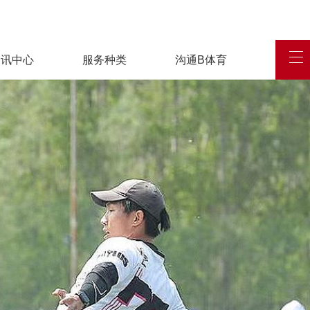
资讯中心
服务种类
沟通B体育