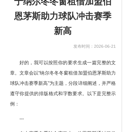
于纳尔冬冬窗租借加盟伯
恩茅斯助力球队冲击赛季
新高
发布时间：2026-06-21
好的，我可以按照你的要求生成一篇完整的文
章。文章会以“纳尔冬冬冬窗租借加盟伯恩茅斯助力
球队冲击赛季新高”为主题，分段详细阐述，并严格
遵守你提供的排版格式和字数要求。以下是完整示
例：
---