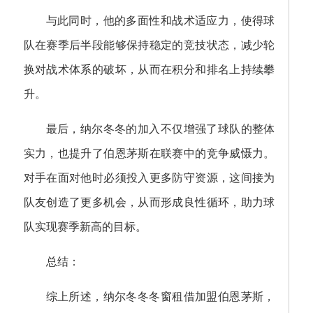
与此同时，他的多面性和战术适应力，使得球
队在赛季后半段能够保持稳定的竞技状态，减少轮
换对战术体系的破坏，从而在积分和排名上持续攀
升。
最后，纳尔冬冬的加入不仅增强了球队的整体
实力，也提升了伯恩茅斯在联赛中的竞争威慑力。
对手在面对他时必须投入更多防守资源，这间接为
队友创造了更多机会，从而形成良性循环，助力球
队实现赛季新高的目标。
总结：
综上所述，纳尔冬冬冬窗租借加盟伯恩茅斯，