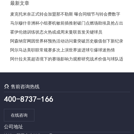
最新文章
麦克托米奈正式转会加盟那不勒斯 曝合同细节与转会费数字
马尔穆什非洲杯小组赛机敏前插推射破门点燃场助埃及抢占出
线先机
霍伊伦德训练状态火热或成周末曼联首发关键球员
阿森纳官网因世界杯预热活动访问量突破历史极值创下新纪录
阿尔马达美职联常规赛多次上演世界波进球引爆球迷热情
阿什拉夫英超语境下的赛场影响力观察研究战术价值与球队适
配性分析

售前咨询热线
在线咨询
公司地址