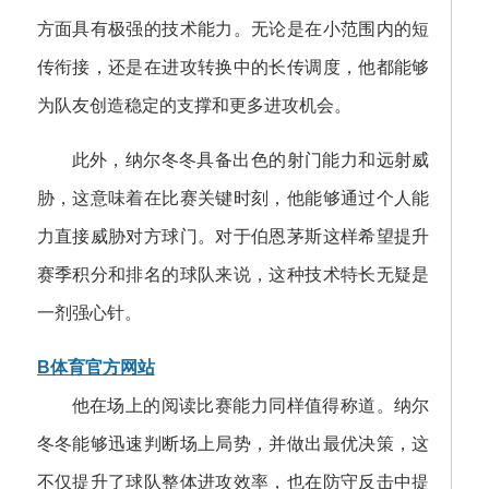
方面具有极强的技术能力。无论是在小范围内的短
传衔接，还是在进攻转换中的长传调度，他都能够
为队友创造稳定的支撑和更多进攻机会。
此外，纳尔冬冬具备出色的射门能力和远射威
胁，这意味着在比赛关键时刻，他能够通过个人能
力直接威胁对方球门。对于伯恩茅斯这样希望提升
赛季积分和排名的球队来说，这种技术特长无疑是
一剂强心针。
B体育官方网站
他在场上的阅读比赛能力同样值得称道。纳尔
冬冬能够迅速判断场上局势，并做出最优决策，这
不仅提升了球队整体进攻效率，也在防守反击中提