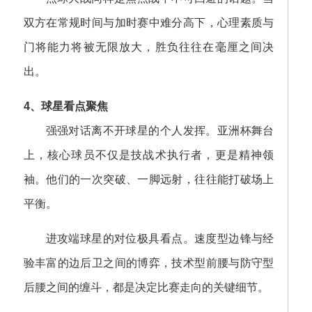
双方在常规时间与加时赛中难分高下，心理素质与
门将能力将被无限放大，胜负往往在毫厘之间决
出。
4、球星看点聚焦
强强对话离不开球星的个人发挥。亚洲杯舞台
上，核心球员不仅是技战术执行者，更是精神领
袖。他们的一次突破、一脚远射，往往能打破场上
平衡。
进攻端球星的对位极具看点。速度型边锋与经
验丰富的边后卫之间的博弈，技术型前腰与防守型
后腰之间的缠斗，都是决定比赛走向的关键细节。