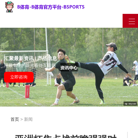
汇聚最新资讯 / 产品信息
用最专业的眼光看待互联网
立即咨询
首页
> 新闻