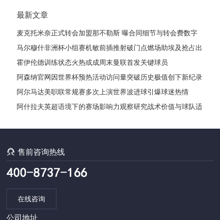
最新文章
麦克托米奈正式转会加盟那不勒斯 曝合同细节与转会费数字
马尔穆什非洲杯小组赛机敏前插推射破门点燃场助埃及抢占出
线先机
霍伊伦德训练状态火热或成周末曼联首发关键球员
阿森纳官网因世界杯预热活动访问量突破历史极值创下新纪录
阿尔马达美职联常规赛多次上演世界波进球引爆球迷热情
阿什拉夫英超语境下的赛场影响力观察研究战术价值与球队适
配性分析

售前咨询热线
在线咨询
公司地址