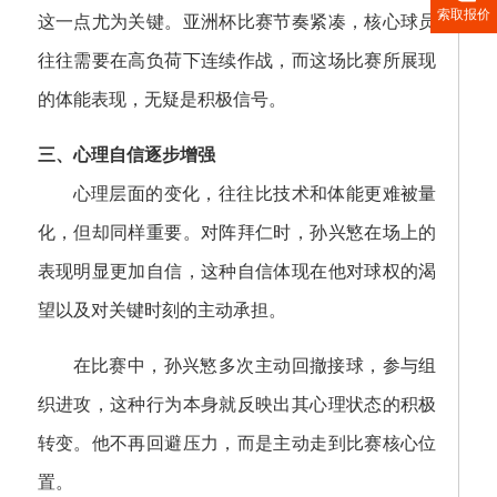
索取报价
这一点尤为关键。亚洲杯比赛节奏紧凑，核心球员
往往需要在高负荷下连续作战，而这场比赛所展现
的体能表现，无疑是积极信号。
三、心理自信逐步增强
心理层面的变化，往往比技术和体能更难被量
化，但却同样重要。对阵拜仁时，孙兴慜在场上的
表现明显更加自信，这种自信体现在他对球权的渴
望以及对关键时刻的主动承担。
在比赛中，孙兴慜多次主动回撤接球，参与组
织进攻，这种行为本身就反映出其心理状态的积极
转变。他不再回避压力，而是主动走到比赛核心位
置。