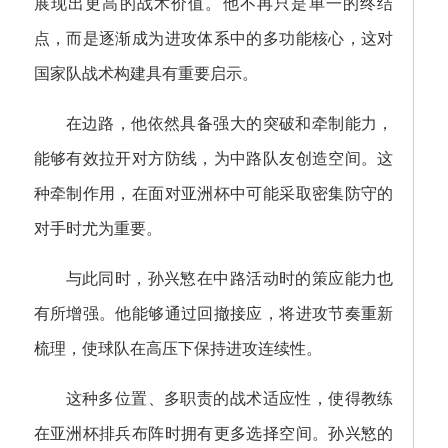
展现出更高的战术价值。他不再只是单一的终结
点，而是逐渐成为进攻体系中的多功能核心，这对
国家队战术构建具有重要启示。
在边路，他依然具备强大的突破和牵制能力，
能够有效拉开对方防线，为中路队友创造空间。这
种牵制作用，在面对亚洲杯中可能采取密集防守的
对手时尤为重要。
与此同时，孙兴慜在中路活动时的策应能力也
有所增强。他能够通过回撤接应，将进攻节奏重新
梳理，使球队在高压下保持进攻连续性。
这种多位置、多职责的战术适应性，使得教练
在亚洲杯排兵布阵时拥有更多选择空间。孙兴慜的