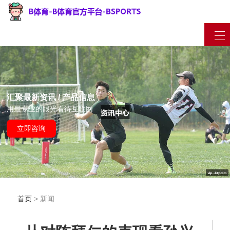
汇聚最新资讯 / 产品信息
用最专业的眼光看待互联网
立即咨询
首页
> 新闻