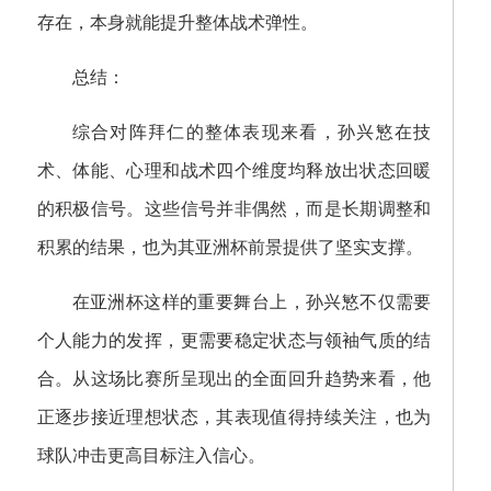
存在，本身就能提升整体战术弹性。
总结：
综合对阵拜仁的整体表现来看，孙兴慜在技
术、体能、心理和战术四个维度均释放出状态回暖
的积极信号。这些信号并非偶然，而是长期调整和
积累的结果，也为其亚洲杯前景提供了坚实支撑。
在亚洲杯这样的重要舞台上，孙兴慜不仅需要
个人能力的发挥，更需要稳定状态与领袖气质的结
合。从这场比赛所呈现出的全面回升趋势来看，他
正逐步接近理想状态，其表现值得持续关注，也为
球队冲击更高目标注入信心。