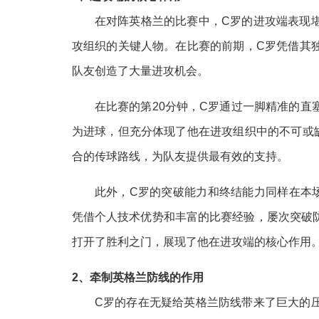
在对阵英格兰的比赛中，C罗的进攻端表现
攻组织的关键人物。在比赛的前期，C罗凭借其
队友创造了大量进攻机会。
在比赛的第20分钟，C罗通过一脚精准的
为进球，但充分体现了他在进攻组织中的不可或
合的传球路线，为队友提供最有效的支持。
此外，C罗的突破能力和终结能力同样在本
凭借个人技术优势和丰富的比赛经验，屡次突破
打开了胜利之门，展现了他在进攻端的核心作用
2、牵制英格兰防线的作用
C罗的存在无疑给英格兰防线带来了巨大的