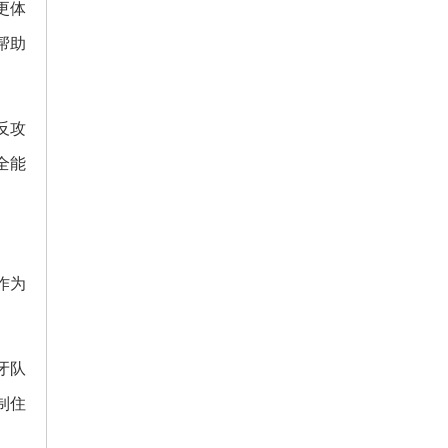
更体
帮助
反攻
全能
作为
牙队
制住