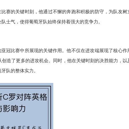
在比赛的关键时刻，他通过不懈的奔跑和积极的防守，为队友树
全队士气，使得葡萄牙队始终保持着强大的竞争力。
的亚冠比赛中所展现的关键作用。他不仅在进攻端展现了核心作
队创造了更多的进攻机会。同时，他在关键时刻的决胜能力，以
萄牙队的整体实力。