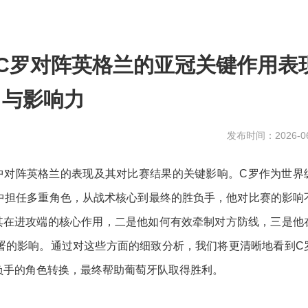
C罗对阵英格兰的亚冠关键作用表
与影响力
发布时间：2026-06
中对阵英格兰的表现及其对比赛结果的关键影响。C罗作为世界
中担任多重角色，从战术核心到最终的胜负手，他对比赛的影响
其在进攻端的核心作用，二是他如何有效牵制对方防线，三是他
署的影响。通过对这些方面的细致分析，我们将更清晰地看到C
负手的角色转换，最终帮助葡萄牙队取得胜利。