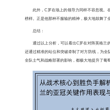
此外，C罗在场上的领导力同样不容忽视。
榜样。正是他那种不服输的精神，极大地鼓舞了
总结：
通过以上分析，可以看出C罗在对阵英格兰
还通过精准的站位和突破牵制了对方防线，为全
全队士气和战略部署的影响，都极大地提升了葡