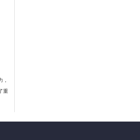
力，
了重