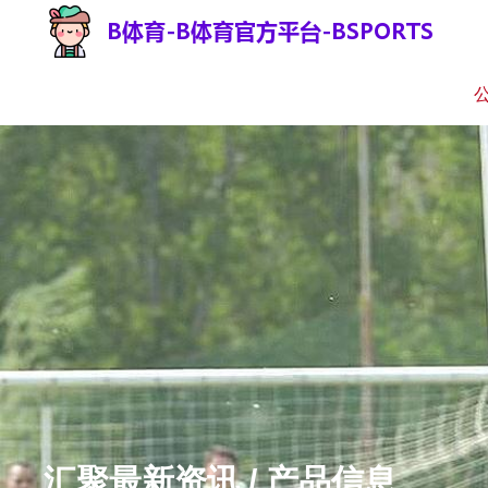
汇聚最新资讯 / 产品信息