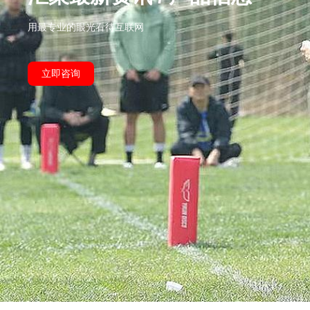
用最专业的眼光看待互联网
立即咨询