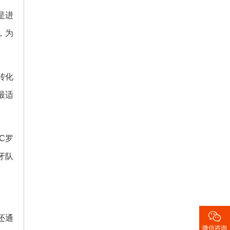
是进
，为
转化
最适
C罗
牙队

还通
微信咨询