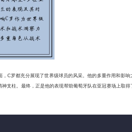
面，C罗都充分展现了世界级球员的风采。他的多重作用和影响
精神支柱。最终，正是他的表现帮助葡萄牙队在亚冠赛场上取得