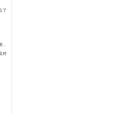
立了
用，
及对