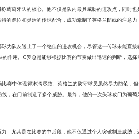
堪称葡萄牙队的核心。他不仅是队内最具威胁的进攻点，同时也
独特的跑位和灵活的传球配合，成功牵制了英格兰防线的注意力
直塞球为队友送上了一个绝佳的进攻机会，尽管这一传球未能直接
缺的作用。C罗总是能够根据比赛的节奏做出迅速的判断，选择
场比赛中体现得淋漓尽致。英格兰的防守球员虽然尽力防范，但
防线，在门前制造了多个威胁。最终，他的一次头球攻门为葡萄
。
压力，尤其是在比赛的中后段，他不仅通过个人突破制造威胁，