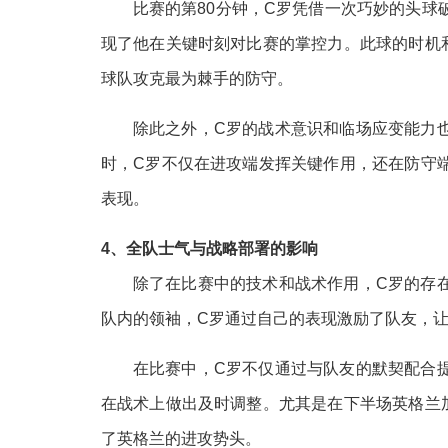
比赛的第80分钟，C罗凭借一次巧妙的头
现了他在关键时刻对比赛的掌控力。此球的时机
球队攻克最为棘手的防守。
除此之外，C罗的战术意识和临场应变能力
时，C罗不仅在进攻端发挥关键作用，还在防守
表现。
4、全队士气与战略部署的影响
除了在比赛中的技术和战术作用，C罗的存
队内的领袖，C罗通过自己的表现激励了队友，
在比赛中，C罗不仅通过与队友的默契配合
在战术上做出及时调整。尤其是在下半场英格兰
了英格兰的进攻势头。