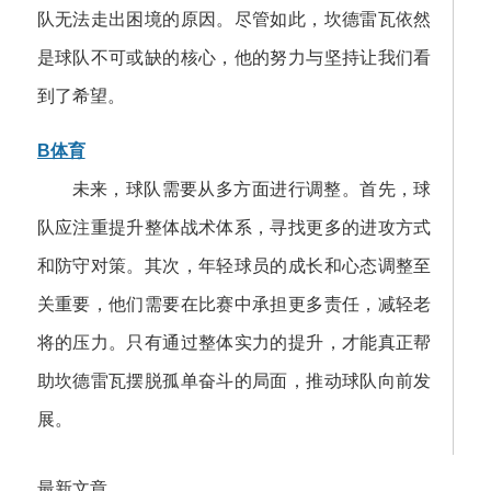
队无法走出困境的原因。尽管如此，坎德雷瓦依然
是球队不可或缺的核心，他的努力与坚持让我们看
到了希望。
B体育
未来，球队需要从多方面进行调整。首先，球
队应注重提升整体战术体系，寻找更多的进攻方式
和防守对策。其次，年轻球员的成长和心态调整至
关重要，他们需要在比赛中承担更多责任，减轻老
将的压力。只有通过整体实力的提升，才能真正帮
助坎德雷瓦摆脱孤单奋斗的局面，推动球队向前发
展。
最新文章