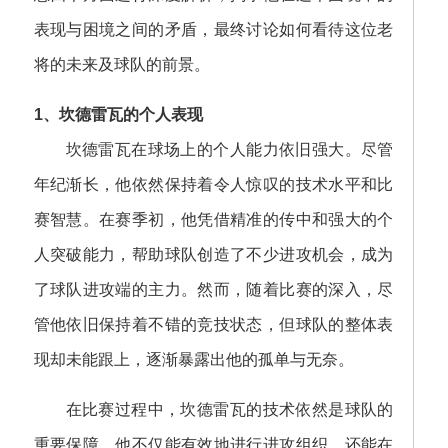
表现与困境之间的矛盾，最终讨论如何看待这位老
将的未来及球队的前景。
1、坎德雷瓦的个人表现
坎德雷瓦在球场上的个人能力依旧强大。尽管
年纪渐长，他依然保持着令人惊叹的技术水平和比
赛智慧。在赛季初，他凭借精准的传中和强大的个
人突破能力，帮助球队创造了不少进攻机会，成为
了球队进攻端的主力。然而，随着比赛的深入，尽
管他依旧保持着不错的竞技状态，但球队的整体表
现却未能跟上，逐渐暴露出他的孤单与无奈。
在比赛过程中，坎德雷瓦的技术依然是球队的
重要保障。他不仅能有效地进行进攻组织，还能在