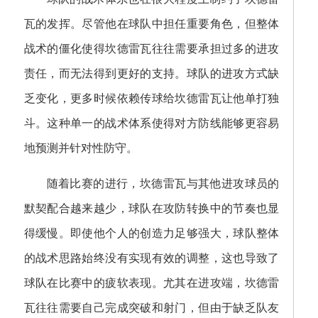
瓦的发挥。尽管他在球队中担任重要角色，但整体
战术的僵化使得坎德雷瓦往往需要承担过多的进攻
责任，而无法得到更好的支持。球队的进攻方式缺
乏变化，更多时候依赖传球给坎德雷瓦让他单打独
斗。这种单一的战术体系使得对方防线能够更容易
地预测并针对性防守。
随着比赛的进行，坎德雷瓦与其他进攻球员的
默契配合越来越少，球队在攻防转换中的节奏也显
得缓慢。即使他个人的创造力足够强大，球队整体
的战术思路始终没有实现有效的调整，这也导致了
球队在比赛中的疲软表现。尤其在进攻端，坎德雷
瓦往往需要自己完成突破和射门，但由于缺乏队友