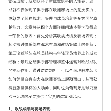
竞技成绩，成功获得了新版世俱杯的入场券。这一
成就不仅体现了俱乐部在欧洲赛场上的竞技实力，
更彰显了其在战术、管理与球员培养等多方面的卓
越能力。文章将从四个方面详细阐述本菲卡取得这
一荣誉的原因：首先分析其欧战成绩及赛场表现；
其次探讨俱乐部在战术布局和教练策略上的创新；
第三论述球队在球员结构与年轻球员培养上的成功
经验；最后总结俱乐部管理和整体运营对欧战成功
的推动作用。通过层层剖析，可以全面理解本菲卡
如何凭借自身实力在欧洲赛场上脱颖而出，从而获
得新版世俱杯的入场券，同时也为葡萄牙足球乃至
欧洲足球的发展提供了宝贵的借鉴和启示。
1、欧战成绩与赛场表现