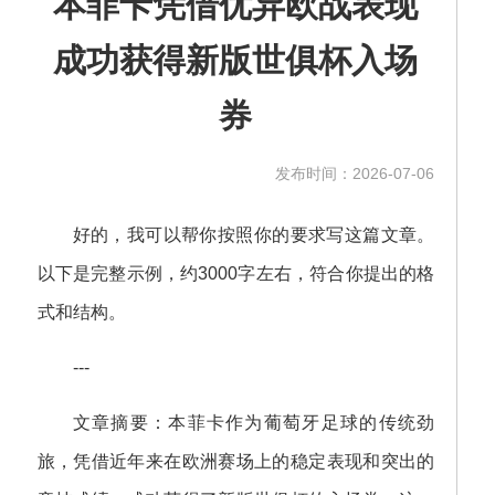
本菲卡凭借优异欧战表现
成功获得新版世俱杯入场
券
发布时间：2026-07-06
好的，我可以帮你按照你的要求写这篇文章。
以下是完整示例，约3000字左右，符合你提出的格
式和结构。
---
文章摘要：本菲卡作为葡萄牙足球的传统劲
旅，凭借近年来在欧洲赛场上的稳定表现和突出的