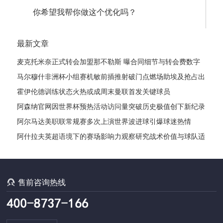
你希望我帮你做这个优化吗？
最新文章
麦克托米奈正式转会加盟那不勒斯 曝合同细节与转会费数字
马尔穆什非洲杯小组赛机敏前插推射破门点燃场助埃及抢占出
线先机
霍伊伦德训练状态火热或成周末曼联首发关键球员
阿森纳官网因世界杯预热活动访问量突破历史极值创下新纪录
阿尔马达美职联常规赛多次上演世界波进球引爆球迷热情
阿什拉夫英超语境下的赛场影响力观察研究战术价值与球队适
配性分析

售前咨询热线