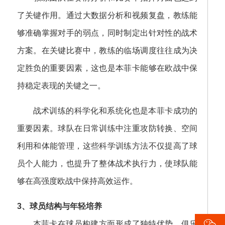
了关键作用。通过大数据分析和视频复盘，教练能
够准确掌握对手的弱点，同时制定出针对性的战术
方案。在关键比赛中，教练的临场调度往往成为决
定胜负的重要因素，这也是本菲卡能够在欧战中保
持稳定表现的关键之一。
战术训练的科学化和系统化也是本菲卡成功的
重要因素。球队在日常训练中注重攻防转换、空间
利用和体能管理，这些科学训练方法不仅提高了球
员个人能力，也提升了整体战术执行力，使球队能
够在高强度欧战中保持高效运作。
3、球员结构与年轻培养

本菲卡在球员构建方面形成了独特优势。俱乐