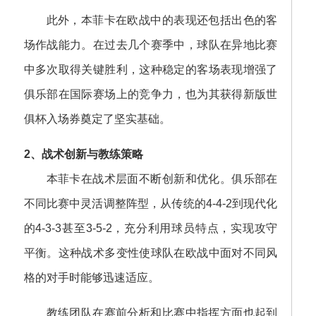
此外，本菲卡在欧战中的表现还包括出色的客
场作战能力。在过去几个赛季中，球队在异地比赛
中多次取得关键胜利，这种稳定的客场表现增强了
俱乐部在国际赛场上的竞争力，也为其获得新版世
俱杯入场券奠定了坚实基础。
2、战术创新与教练策略
本菲卡在战术层面不断创新和优化。俱乐部在
不同比赛中灵活调整阵型，从传统的4-4-2到现代化
的4-3-3甚至3-5-2，充分利用球员特点，实现攻守
平衡。这种战术多变性使球队在欧战中面对不同风
格的对手时能够迅速适应。
教练团队在赛前分析和比赛中指挥方面也起到