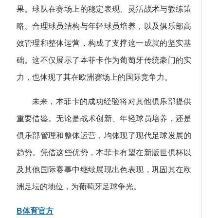
果。球队在赛场上的稳定表现、灵活战术与教练策
略、合理球员结构与年轻球员培养，以及俱乐部高
效管理和整体运营，构成了支撑这一成就的坚实基
础。这不仅展示了本菲卡作为葡萄牙传统豪门的实
力，也体现了其在欧洲赛场上的国际竞争力。
未来，本菲卡的成功经验将对其他俱乐部提供
重要借鉴。无论是战术创新、年轻球员培养，还是
俱乐部管理和整体运营，均体现了现代足球发展的
趋势。凭借这些优势，本菲卡有望在新版世俱杯以
及其他国际赛事中继续展现出色表现，巩固其在欧
洲足坛的地位，为葡萄牙足球争光。
B体育官方