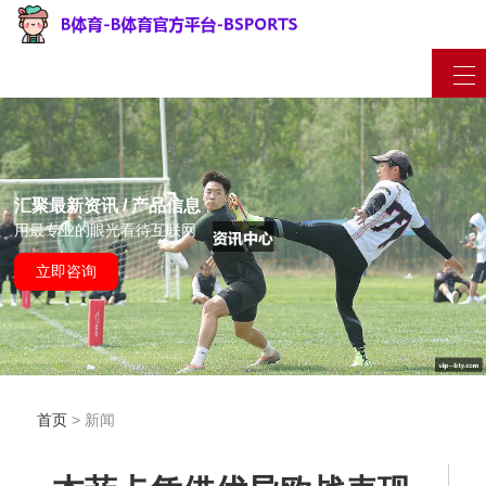
汇聚最新资讯 / 产品信息
用最专业的眼光看待互联网
立即咨询
首页
> 新闻