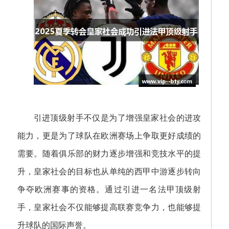
引进顶级射手不仅是为了增强皇家社会的进攻
能力，更是为了球队在欧洲赛场上争取更好成绩的
需要。随着俱乐部的财力逐步增强和竞技水平的提
升，皇家社会的目标也从单纯的西甲中游逐步转向
争夺欧洲赛事的资格。通过引进一名法甲顶级射
手，皇家社会不仅能够提高联赛竞争力，也能够提
升球队的国际声誉。