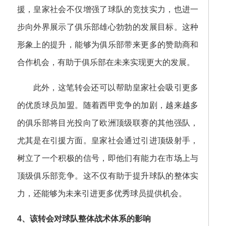
援，皇家社会不仅增强了球队的竞技实力，也进一
步向外界展示了俱乐部雄心勃勃的发展目标。这种
形象上的提升，能够为俱乐部带来更多的赞助商和
合作机会，有助于俱乐部在未来实现更大的发展。
此外，这笔转会还可以帮助皇家社会吸引更多
的优质球员加盟。随着西甲竞争的加剧，越来越多
的俱乐部将目光投向了欧洲顶级联赛的其他强队，
尤其是在引援方面。皇家社会通过引进顶级射手，
树立了一个积极的信号，即他们有能力在市场上与
顶级俱乐部竞争。这不仅有助于提升球队的整体实
力，还能够为未来引进更多优秀球员提供机会。
4、该转会对球队整体战术体系的影响