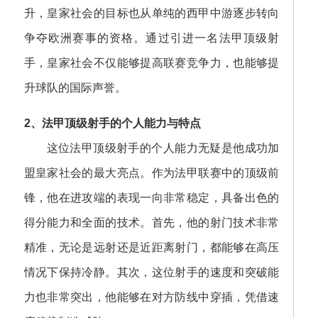
升，皇家社会的目标也从单纯的西甲中游逐步转向
争夺欧洲赛事的资格。通过引进一名法甲顶级射
手，皇家社会不仅能够提高联赛竞争力，也能够提
升球队的国际声誉。
2、法甲顶级射手的个人能力与特点
这位法甲顶级射手的个人能力无疑是他成功加
盟皇家社会的最大亮点。作为法甲联赛中的顶级前
锋，他在进攻端的表现一向非常稳定，具备出色的
得分能力和全面的技术。首先，他的射门技术非常
精准，无论是远射还是近距离射门，都能够在高压
情况下保持冷静。其次，这位射手的速度和突破能
力也非常突出，他能够在对方防线中穿插，凭借速