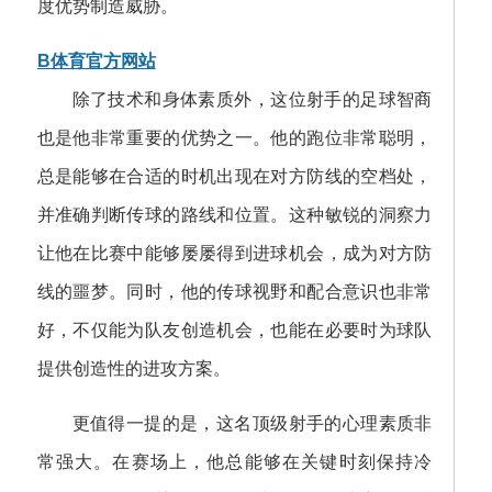
度优势制造威胁。
B体育官方网站
除了技术和身体素质外，这位射手的足球智商
也是他非常重要的优势之一。他的跑位非常聪明，
总是能够在合适的时机出现在对方防线的空档处，
并准确判断传球的路线和位置。这种敏锐的洞察力
让他在比赛中能够屡屡得到进球机会，成为对方防
线的噩梦。同时，他的传球视野和配合意识也非常
好，不仅能为队友创造机会，也能在必要时为球队
提供创造性的进攻方案。
更值得一提的是，这名顶级射手的心理素质非
常强大。在赛场上，他总能够在关键时刻保持冷