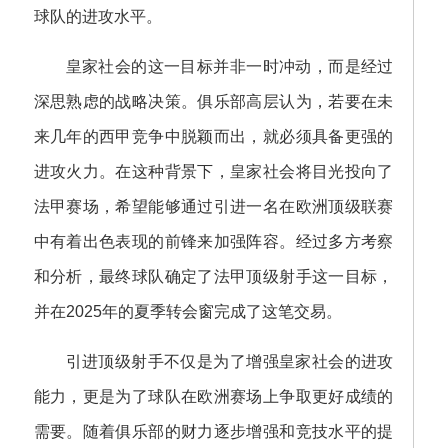
球队的进攻水平。
皇家社会的这一目标并非一时冲动，而是经过
深思熟虑的战略决策。俱乐部高层认为，若要在未
来几年的西甲竞争中脱颖而出，就必须具备更强的
进攻火力。在这种背景下，皇家社会将目光投向了
法甲赛场，希望能够通过引进一名在欧洲顶级联赛
中有着出色表现的前锋来加强阵容。经过多方考察
和分析，最终球队确定了法甲顶级射手这一目标，
并在2025年的夏季转会窗完成了这笔交易。
引进顶级射手不仅是为了增强皇家社会的进攻
能力，更是为了球队在欧洲赛场上争取更好成绩的
需要。随着俱乐部的财力逐步增强和竞技水平的提