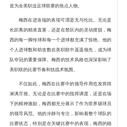
造为全美职业足球联赛的焦点人物。
梅西在进攻端的表现可谓是无与伦比。无论是
长距离的精准直塞，还是在禁区内的灵动摆脱，梅
西的每一脚传球和每一个进球都充满了惊艳。他的
个人进球数和助攻数在美职联中遥遥领先，成为球
队夺冠的重要保障。梅西的技术风格也深深影响了
美职联的比赛节奏和技战术氛围。
不仅如此，梅西在比赛中的领导作用也发挥得
淋漓尽致。无论是在比赛中的指挥调度，还是在场
下的精神激励，梅西都充分展示了作为世界级球员
的领导风范。他的冷静与专注，影响着整个球队的
比赛状态，特别是在关键比赛中的表现，梅西的稳