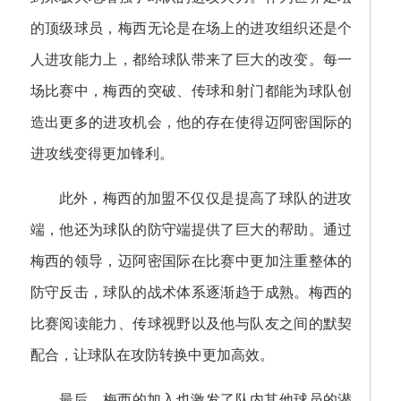
的顶级球员，梅西无论是在场上的进攻组织还是个
人进攻能力上，都给球队带来了巨大的改变。每一
场比赛中，梅西的突破、传球和射门都能为球队创
造出更多的进攻机会，他的存在使得迈阿密国际的
进攻线变得更加锋利。
此外，梅西的加盟不仅仅是提高了球队的进攻
端，他还为球队的防守端提供了巨大的帮助。通过
梅西的领导，迈阿密国际在比赛中更加注重整体的
防守反击，球队的战术体系逐渐趋于成熟。梅西的
比赛阅读能力、传球视野以及他与队友之间的默契
配合，让球队在攻防转换中更加高效。
最后，梅西的加入也激发了队内其他球员的潜