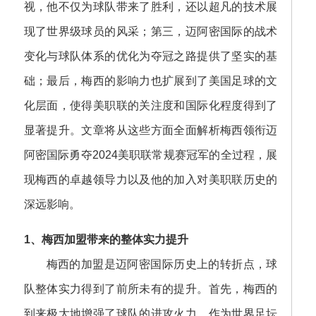
视，他不仅为球队带来了胜利，还以超凡的技术展
现了世界级球员的风采；第三，迈阿密国际的战术
变化与球队体系的优化为夺冠之路提供了坚实的基
础；最后，梅西的影响力也扩展到了美国足球的文
化层面，使得美职联的关注度和国际化程度得到了
显著提升。文章将从这些方面全面解析梅西领衔迈
阿密国际勇夺2024美职联常规赛冠军的全过程，展
现梅西的卓越领导力以及他的加入对美职联历史的
深远影响。
1、梅西加盟带来的整体实力提升
梅西的加盟是迈阿密国际历史上的转折点，球
队整体实力得到了前所未有的提升。首先，梅西的
到来极大地增强了球队的进攻火力。作为世界足坛