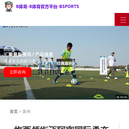
汇聚最新资讯 / 产品信息
用最专业的眼光看待互联网
立即咨询
首页
> 案例