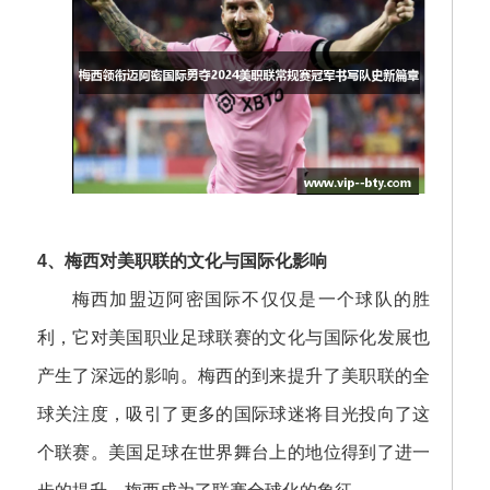
4、梅西对美职联的文化与国际化影响
梅西加盟迈阿密国际不仅仅是一个球队的胜
利，它对美国职业足球联赛的文化与国际化发展也
产生了深远的影响。梅西的到来提升了美职联的全
球关注度，吸引了更多的国际球迷将目光投向了这
个联赛。美国足球在世界舞台上的地位得到了进一