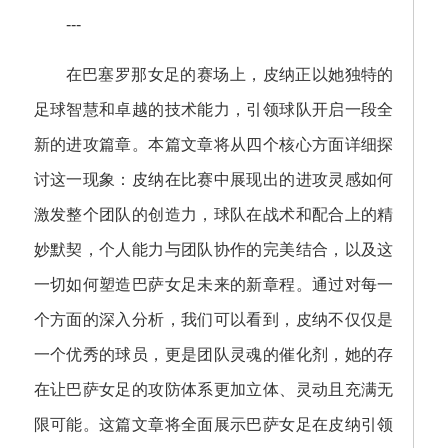
---
在巴塞罗那女足的赛场上，皮纳正以她独特的
足球智慧和卓越的技术能力，引领球队开启一段全
新的进攻篇章。本篇文章将从四个核心方面详细探
讨这一现象：皮纳在比赛中展现出的进攻灵感如何
激发整个团队的创造力，球队在战术和配合上的精
妙默契，个人能力与团队协作的完美结合，以及这
一切如何塑造巴萨女足未来的新章程。通过对每一
个方面的深入分析，我们可以看到，皮纳不仅仅是
一个优秀的球员，更是团队灵魂的催化剂，她的存
在让巴萨女足的攻防体系更加立体、灵动且充满无
限可能。这篇文章将全面展示巴萨女足在皮纳引领