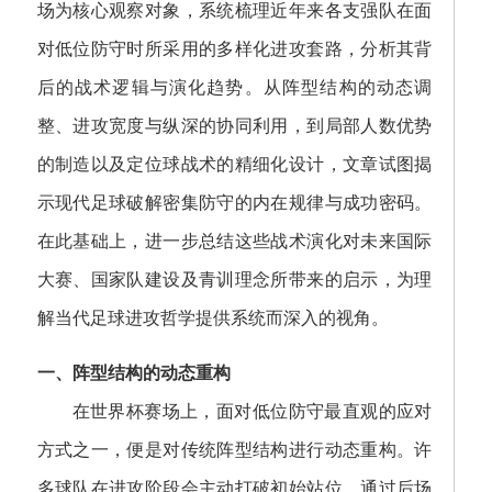
场为核心观察对象，系统梳理近年来各支强队在面
对低位防守时所采用的多样化进攻套路，分析其背
后的战术逻辑与演化趋势。从阵型结构的动态调
整、进攻宽度与纵深的协同利用，到局部人数优势
的制造以及定位球战术的精细化设计，文章试图揭
示现代足球破解密集防守的内在规律与成功密码。
在此基础上，进一步总结这些战术演化对未来国际
大赛、国家队建设及青训理念所带来的启示，为理
解当代足球进攻哲学提供系统而深入的视角。
一、阵型结构的动态重构
在世界杯赛场上，面对低位防守最直观的应对
方式之一，便是对传统阵型结构进行动态重构。许
多球队在进攻阶段会主动打破初始站位，通过后场