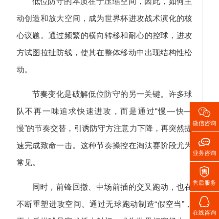
低位防守的本质在于压缩空间，因此，如何主
动创造和放大空间，成为世界杯进攻战术演化的核
心议题。通过频繁的横向转移和耐心的控球，进攻
方试图拉扯防线，使其在整体移动中出现结构性松
动。
节奏变化是破解低位防守的另一关键。许多球

队不再一味追求快速进攻，而是通过“慢—快—
微信咨询
慢”的节奏交替，引诱防守方注意力下降，再突然提

速完成致命一击。这种节奏操控在淘汰赛阶段尤为
业务咨询
常见。

售后服务
同时，前锋回撤、中场前插的交叉跑动，也在

不断重塑进攻空间。通过无球跑动制造“假空当”，
在线咨询