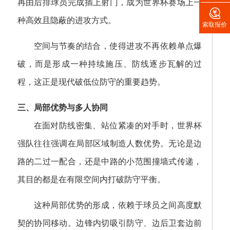
再由后排球员完成插上射门，成为世界杯赛场上一

种高效且隐蔽的进攻方式。
索取报价
空间与节奏的结合，使得进攻不再依赖单点爆
破，而是形成一种持续施压、防线逐步瓦解的过
程，这正是现代破低位防守的重要趋势。
三、局部优势与多人协同
在面对防线密集、站位紧凑的对手时，世界杯
强队往往强调在局部区域制造人数优势。无论是边
路的二过一配合，还是中路的小范围撞墙式传递，
其目的都是在有限空间内打破防守平衡。
这种局部优势的形成，依赖于球员之间高度默
契的协同移动。边锋内切吸引防守、边后卫套边前