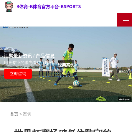
汇聚最新资讯 / 产品信息
用最专业的眼光看待互联网
立即咨询
首页
> 案例