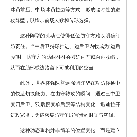
球员前压、中场球员拉边等方式，形成临时性的进
攻阵型，以增加前场人数和传球选择。
这种阵型的流动性使得低位防守方难以明确盯
防责任。当中后卫持球推进、边后卫内收成为“边后
腰”时，防守方的防线往往会被迫向前或向内收缩，
从而在肋部或边路留下可被利用的空当。
此外，世界杯强队普遍强调阵型在攻防转换中
的快速切换能力。在由守转攻的瞬间，通过三中卫
变四后卫、双后腰变单后腰等结构变化，迅速拉开
进攻宽度，为破密集防守争取宝贵的时间与空间。
这种动态重构并非简单的位置变化，而是建立