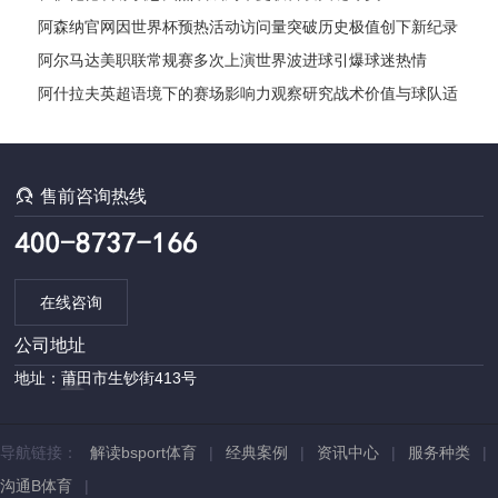
阿森纳官网因世界杯预热活动访问量突破历史极值创下新纪录
阿尔马达美职联常规赛多次上演世界波进球引爆球迷热情
阿什拉夫英超语境下的赛场影响力观察研究战术价值与球队适
配性分析

售前咨询热线
在线咨询
公司地址
地址：莆田市生钞街413号
导航链接：
解读bsport体育
|
经典案例
|
资讯中心
|
服务种类
|
沟通B体育
|