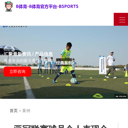
汇聚最新资讯 / 产品信息
用最专业的眼光看待互联网
立即咨询
首页
> 案例