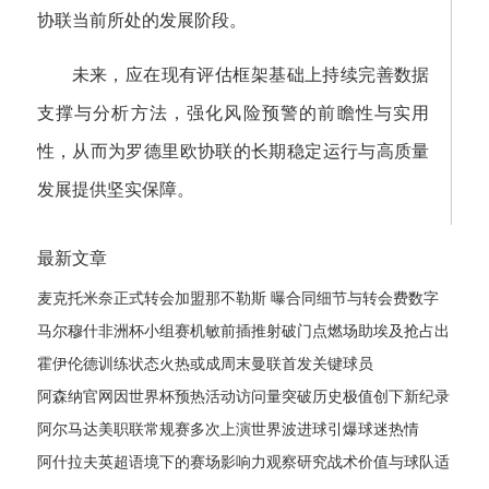
协联当前所处的发展阶段。
未来，应在现有评估框架基础上持续完善数据
支撑与分析方法，强化风险预警的前瞻性与实用
性，从而为罗德里欧协联的长期稳定运行与高质量
发展提供坚实保障。
最新文章
麦克托米奈正式转会加盟那不勒斯 曝合同细节与转会费数字
马尔穆什非洲杯小组赛机敏前插推射破门点燃场助埃及抢占出
线先机
霍伊伦德训练状态火热或成周末曼联首发关键球员
阿森纳官网因世界杯预热活动访问量突破历史极值创下新纪录
阿尔马达美职联常规赛多次上演世界波进球引爆球迷热情
阿什拉夫英超语境下的赛场影响力观察研究战术价值与球队适