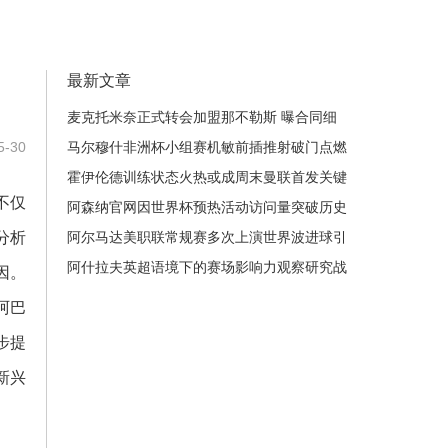
最新文章
麦克托米奈正式转会加盟那不勒斯 曝合同细
-30
节与转会费数字
马尔穆什非洲杯小组赛机敏前插推射破门点燃
场助埃及抢占出线先机
霍伊伦德训练状态火热或成周末曼联首发关键
不仅
球员
阿森纳官网因世界杯预热活动访问量突破历史
分析
极值创下新纪录
阿尔马达美职联常规赛多次上演世界波进球引
爆球迷热情
阿什拉夫英超语境下的赛场影响力观察研究战
因。
术价值与球队适配性分析
阿巴
步提
新兴