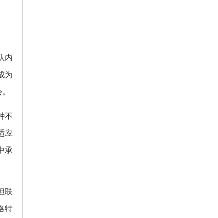
队内
成为
会。
种不
适应
中承
但联
洛特