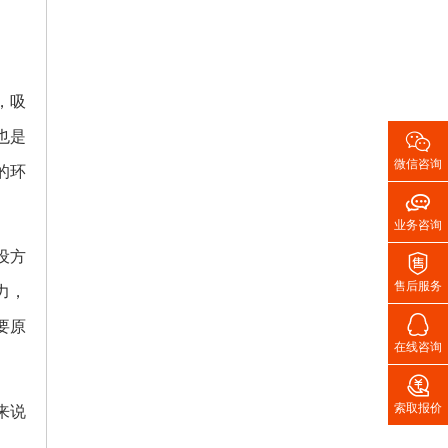
，吸

也是
微信咨询
的环

业务咨询
设方

售后服务
力，

要原
在线咨询

索取报价
来说
。