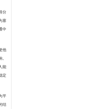
得分
为塞
通中
使他
响。
人能
稳定
为平
的结