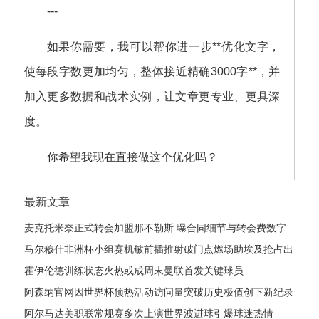
---
如果你需要，我可以帮你进一步**优化文字，
使每段字数更加均匀，整体接近精确3000字**，并
加入更多数据和战术实例，让文章更专业、更具深
度。
你希望我现在直接做这个优化吗？
最新文章
麦克托米奈正式转会加盟那不勒斯 曝合同细节与转会费数字
马尔穆什非洲杯小组赛机敏前插推射破门点燃场助埃及抢占出
线先机
霍伊伦德训练状态火热或成周末曼联首发关键球员
阿森纳官网因世界杯预热活动访问量突破历史极值创下新纪录
阿尔马达美职联常规赛多次上演世界波进球引爆球迷热情