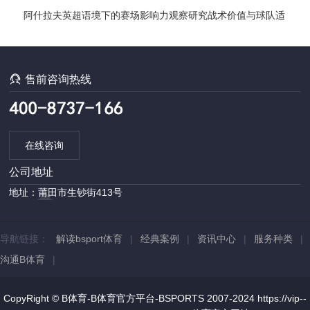
阿什拉夫英超语境下的赛场影响力观察研究战术价值与球队适
配性分析

售前咨询热线
在线咨询
公司地址
地址：莆田市生钞街413号
导航链接：
解读bsport体育
|
经典案例
|
资讯中心
|
服务种类
|
沟通B体育
|
CopyRight © B体育-B体育官方平台-BSPORTS 2007-2024 https://vip--