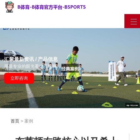
汇聚最新资讯 / 产品信息
用最专业的眼光看待互联网
立即咨询
首页
> 案例