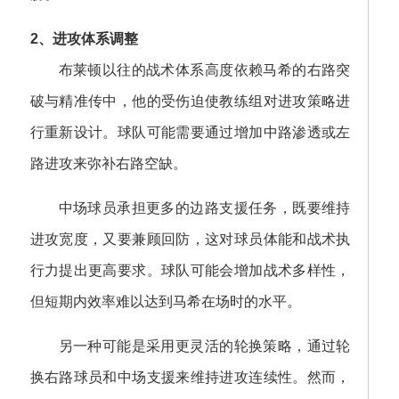
2、进攻体系调整
布莱顿以往的战术体系高度依赖马希的右路突
破与精准传中，他的受伤迫使教练组对进攻策略进
行重新设计。球队可能需要通过增加中路渗透或左
路进攻来弥补右路空缺。
中场球员承担更多的边路支援任务，既要维持
进攻宽度，又要兼顾回防，这对球员体能和战术执
行力提出更高要求。球队可能会增加战术多样性，
但短期内效率难以达到马希在场时的水平。
另一种可能是采用更灵活的轮换策略，通过轮
换右路球员和中场支援来维持进攻连续性。然而，