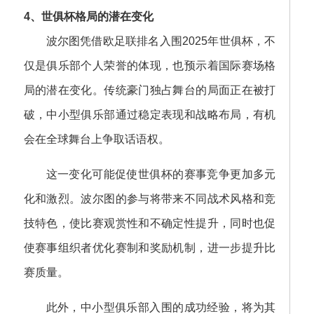
4、世俱杯格局的潜在变化
波尔图凭借欧足联排名入围2025年世俱杯，不
仅是俱乐部个人荣誉的体现，也预示着国际赛场格
局的潜在变化。传统豪门独占舞台的局面正在被打
破，中小型俱乐部通过稳定表现和战略布局，有机
会在全球舞台上争取话语权。
这一变化可能促使世俱杯的赛事竞争更加多元
化和激烈。波尔图的参与将带来不同战术风格和竞
技特色，使比赛观赏性和不确定性提升，同时也促
使赛事组织者优化赛制和奖励机制，进一步提升比
赛质量。
此外，中小型俱乐部入围的成功经验，将为其