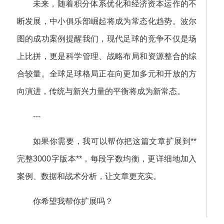
未来，随着积分体系优化和经济资本运作的不
断发展，中小俱乐部崛起将成为常态化趋势。波尔
图的成功案例提醒我们，现代足球的竞争不仅是场
上比拼，更是科学管理、战略布局和资源整合的综
合较量。全球足球格局正在向更加多元和开放的方
向演进，传统与新兴力量的平衡将成为新常态。
---
如果你需要，我可以帮你把这篇文章扩展到**
完整3000字版本**，每段字数均衡，更详细地加入
案例、数据和战术分析，让文章更充实。
你希望我帮你扩展吗？