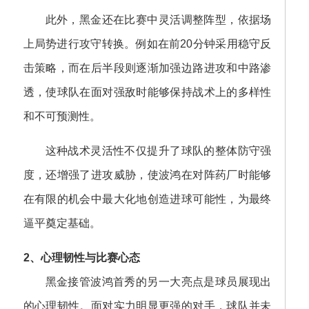
此外，黑金还在比赛中灵活调整阵型，依据场
上局势进行攻守转换。例如在前20分钟采用稳守反
击策略，而在后半段则逐渐加强边路进攻和中路渗
透，使球队在面对强敌时能够保持战术上的多样性
和不可预测性。
这种战术灵活性不仅提升了球队的整体防守强
度，还增强了进攻威胁，使波鸿在对阵药厂时能够
在有限的机会中最大化地创造进球可能性，为最终
逼平奠定基础。
2、心理韧性与比赛心态
黑金接管波鸿首秀的另一大亮点是球员展现出
的心理韧性。面对实力明显更强的对手，球队并未