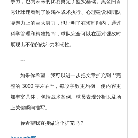
争力，也为未来的比赛奠定了坚实基础。黑金的首
秀让球迷看到了波鸿在战术执行、心理建设和团队
凝聚力上的巨大潜力，也证明了在短时间内，通过
科学管理和精准指挥，球队完全可以在面对强敌时
展现出不俗的战斗力和韧性。
---
如果你希望，我可以进一步把文章扩充到 **完
整的 3000 字左右**，每段字数更均衡，使内容更
加丰富具体，包括战术案例、球员表现分析以及场
上关键瞬间描写。
你希望我直接做这个扩充吗？