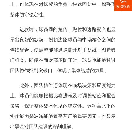
上，也体现在对球权的争抢与快速回防中，增强了
索取报价
整体防守稳定性。
进攻端，球员间的短传、跑位和边路配合也显
示出良好的默契。例如边路球员与中场核心之间的
连续配合，使波鸿能够迅速撕开对手防线，创造破
门机会。即便在面对高压防守时，球队也能够通过
团队协作找到突破口，体现了集体智慧的力量。
此外，团队协作还体现在临场决策和应变能力
上。球员们能够根据比赛进程及时调整站位和配合
策略，保证整体战术体系的稳定性。这种高水平的
协作能力是波鸿能够逼平药厂的重要因素，也显示
出黑金对团队建设的深刻理解。