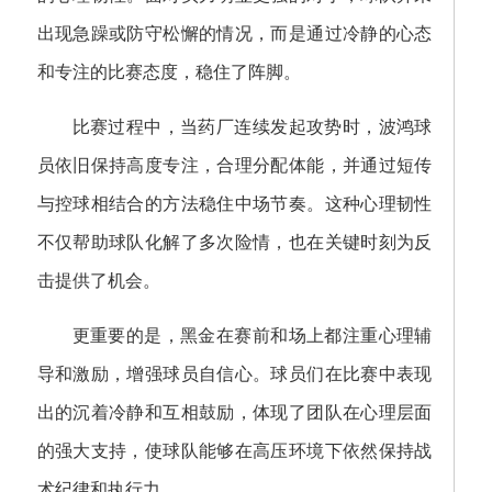
出现急躁或防守松懈的情况，而是通过冷静的心态
和专注的比赛态度，稳住了阵脚。
比赛过程中，当药厂连续发起攻势时，波鸿球
员依旧保持高度专注，合理分配体能，并通过短传
与控球相结合的方法稳住中场节奏。这种心理韧性
不仅帮助球队化解了多次险情，也在关键时刻为反
击提供了机会。
更重要的是，黑金在赛前和场上都注重心理辅
导和激励，增强球员自信心。球员们在比赛中表现
出的沉着冷静和互相鼓励，体现了团队在心理层面
的强大支持，使球队能够在高压环境下依然保持战
术纪律和执行力。