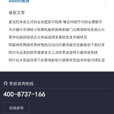
bsport体育
最新文章
麦克托米奈正式转会加盟那不勒斯 曝合同细节与转会费数字
马尔穆什非洲杯小组赛机敏前插推射破门点燃场助埃及抢占出
线先机
霍伊伦德训练状态火热或成周末曼联首发关键球员
阿森纳官网因世界杯预热活动访问量突破历史极值创下新纪录
阿尔马达美职联常规赛多次上演世界波进球引爆球迷热情
阿什拉夫英超语境下的赛场影响力观察研究战术价值与球队适
配性分析

售前咨询热线
在线咨询