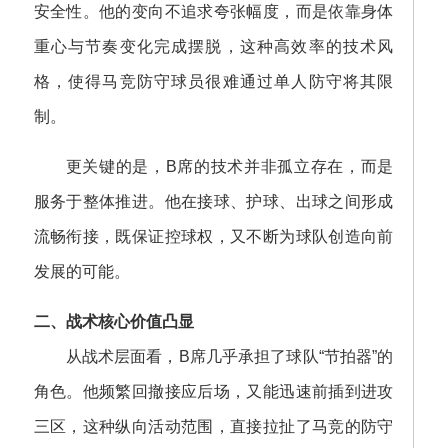
安全性。他的变向不追求夸张幅度，而是依靠身体
重心与节奏变化完成摆脱，这种高效率的技术风
格，使得马竞防守球员很难通过单人防守将其限
制。
更关键的是，B席的技术并非孤立存在，而是
服务于整体推进。他在接球、护球、出球之间形成
流畅衔接，既保证控球权，又不断为球队创造向前
发展的可能。
二、战术核心价值凸显
从战术层面看，B席几乎承担了球队“节拍器”的
角色。他频繁回撤接应后场，又能迅速前插到进攻
三区，这种纵向活动范围，直接拉扯了马竞的防守