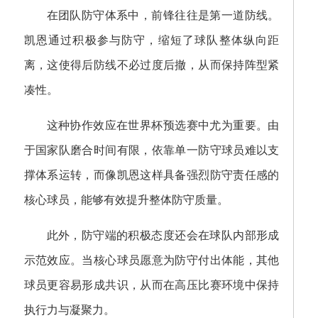
在团队防守体系中，前锋往往是第一道防线。
凯恩通过积极参与防守，缩短了球队整体纵向距
离，这使得后防线不必过度后撤，从而保持阵型紧
凑性。
这种协作效应在世界杯预选赛中尤为重要。由
于国家队磨合时间有限，依靠单一防守球员难以支
撑体系运转，而像凯恩这样具备强烈防守责任感的
核心球员，能够有效提升整体防守质量。
此外，防守端的积极态度还会在球队内部形成
示范效应。当核心球员愿意为防守付出体能，其他
球员更容易形成共识，从而在高压比赛环境中保持
执行力与凝聚力。