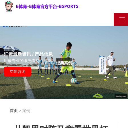
汇聚最新资讯 / 产品信息
用最专业的眼光看待互联网
立即咨询
首页
> 案例