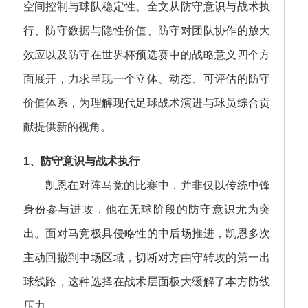
空间控制与球队稳定性。全文从防守意识与战术执
行、防守数据与隐性价值、防守对团队协作的放大
效应以及防守在世界杯预选赛中的战略意义四个方
面展开，力求呈现一个立体、动态、可评估的防守
价值体系，为理解现代足球战术演进与球员综合贡
献提供新的视角。
1、防守意识与战术执行
凯恩在对阵马竞的比赛中，并非仅以传统中锋
身份参与进攻，他在无球阶段的防守意识尤为突
出。面对马竞极具侵略性的中后场推进，凯恩多次
主动回撤到中场区域，切断对方由守转攻的第一出
球线路，这种选择在战术层面极大缓解了本方防线
压力。