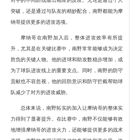
对手的不同防线做出相应的反应。无论是通过个人
突破，还是通过与队友的精妙配合，南野都能为摩
纳哥提供更多的进攻选项。
摩纳哥在南野加入后，整体进攻效率有所提
升，尤其是在关键比赛中，南野常常能够成为决定
胜负的关键人物。他的进球和助攻数稳步增加，成
为了球队进攻线上的重要支点。同时，南野的防守
贡献也不容忽视，他的回防意识和防守拦截帮助球
队减少了对方的进攻威胁。
总体来说，南野拓实的加入让摩纳哥的整体实
力得到了显著提升。在比赛中，南野不仅能够有效
地增强摩纳哥的进攻火力，还能够提供更多的战术