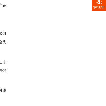

这在
索取报价
术训
全队
让球
关键
时通
。