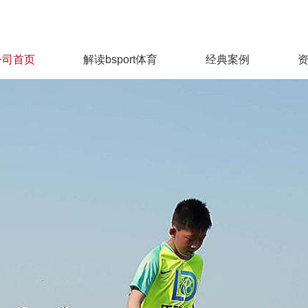
公司首页
解读bsport体育
经典案例