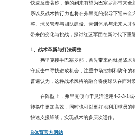
快速反击著称，他的到来有望为巴塞罗那带来全
系以及战术执行力也将在弗里克的指导下迎来全
整、球员管理与团队建设、青训体系与未来人才
带来的变化与挑战，探讨红蓝军团在新时代下重
1、战术革新与打法调整
弗里克接手巴塞罗那，首先带来的就是战术
守反击中寻找进攻机会，注重中场控制和防守的
普遍认为，这种战术风格的融合将使球队在面对
在阵型上，弗里克倾向于灵活运用4-2-3-
转换中更加高效，同时也可以更好地利用球员的
快速支援锋线，实现战术的多层次运作。
B体育官方网站