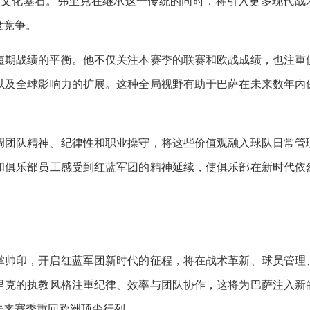
的文化基石。弗里克在继承这一传统的同时，将引入更多现代战
度竞争。
短期战绩的平衡。他不仅关注本赛季的联赛和欧战成绩，也注重
以及全球影响力的扩展。这种全局视野有助于巴萨在未来数年内
调团队精神、纪律性和职业操守，将这些价值观融入球队日常管
和俱乐部员工感受到红蓝军团的精神延续，使俱乐部在新时代依
掌帅印，开启红蓝军团新时代的征程，将在战术革新、球员管理
里克的执教风格注重纪律、效率与团队协作，这将为巴萨注入新
未来赛季重回欧洲顶尖行列。