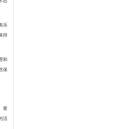
术思
俱乐
保持
理和
然保
、青
的活