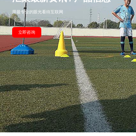
用最专业的眼光看待互联网
立即咨询