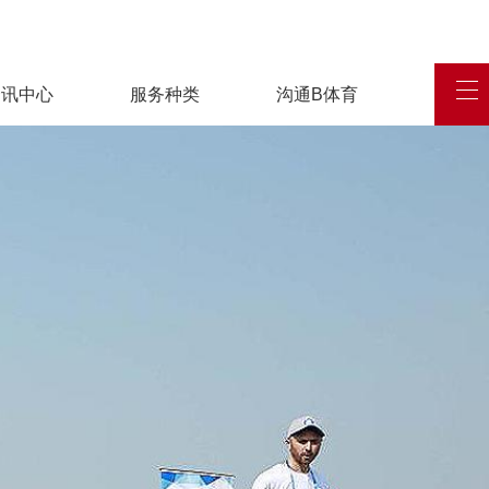
资讯中心
服务种类
沟通B体育