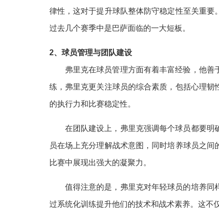
律性，这对于提升球队整体防守稳定性至关重要
过去几个赛季中是巴萨面临的一大短板。
2、球员管理与团队建设
弗里克在球员管理方面有着丰富经验，他善
练，弗里克更关注球员的综合素质，包括心理韧
的执行力和比赛稳定性。
在团队建设上，弗里克强调每个球员都要明
员在场上充分理解战术意图，同时培养球员之间
比赛中展现出强大的凝聚力。
值得注意的是，弗里克对年轻球员的培养同
过系统化训练提升他们的技术和战术素养。这不