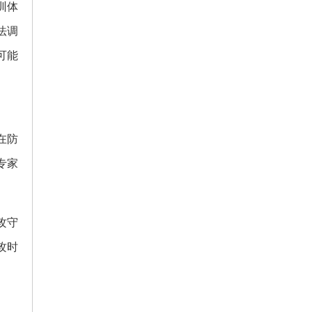
训体
法调
可能
在防
专家
攻守
攻时