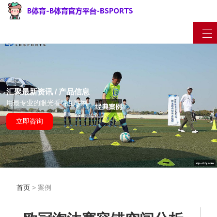
汇聚最新资讯 / 产品信息
用最专业的眼光看待互联网
立即咨询
首页
> 案例