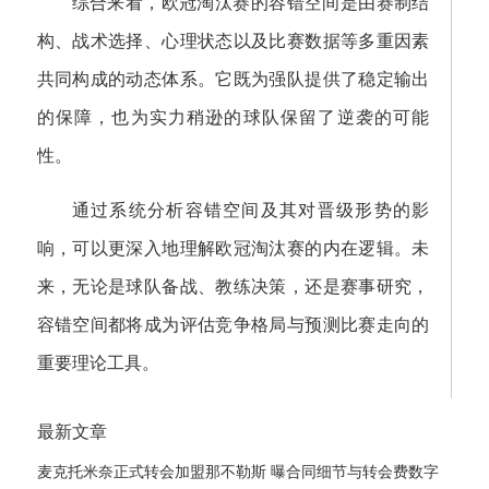
综合来看，欧冠淘汰赛的容错空间是由赛制结
构、战术选择、心理状态以及比赛数据等多重因素
共同构成的动态体系。它既为强队提供了稳定输出
的保障，也为实力稍逊的球队保留了逆袭的可能
性。
通过系统分析容错空间及其对晋级形势的影
响，可以更深入地理解欧冠淘汰赛的内在逻辑。未
来，无论是球队备战、教练决策，还是赛事研究，
容错空间都将成为评估竞争格局与预测比赛走向的
重要理论工具。
最新文章
麦克托米奈正式转会加盟那不勒斯 曝合同细节与转会费数字