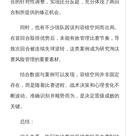
合的针对性调整，实现比分反超，充分体现了两回
合制所提供的修正机会。
同时，也有不少强队因误判容错空间而出局。
在首回合取得优势后，未能有效管理比赛节奏，导
致次回合被连续失球逆转，这类案例成为研究淘汰
赛风险管理的重要素材。
结合数据与案例可以发现，容错空间并非固定
存在，而是随着比赛进程、战术决策和心理变化不
断波动。准确识别并顺势而为，是决定晋级成败的
关键。
总结：