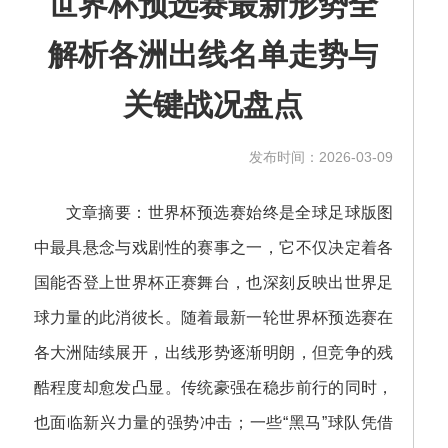
世界杯预选赛最新形势全
解析各洲出线名单走势与
关键战况盘点
发布时间：2026-03-09
文章摘要：世界杯预选赛始终是全球足球版图
中最具悬念与戏剧性的赛事之一，它不仅决定着各
国能否登上世界杯正赛舞台，也深刻反映出世界足
球力量的此消彼长。随着最新一轮世界杯预选赛在
各大洲陆续展开，出线形势逐渐明朗，但竞争的残
酷程度却愈发凸显。传统豪强在稳步前行的同时，
也面临新兴力量的强势冲击；一些“黑马”球队凭借