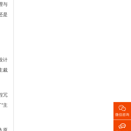
理与
还是
设计
主裁
程冗
“主

微信咨询

入原