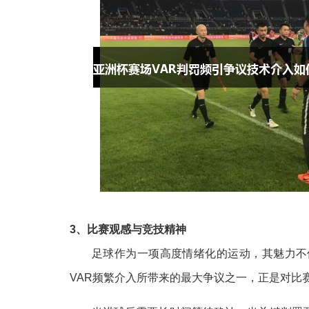
3、比赛观感与竞技精神
足球作为一项高度情绪化的运动，其魅力不
VAR频繁介入所带来的最大争议之一，正是对比