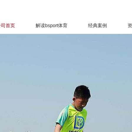
公司首页
解读bsport体育
经典案例