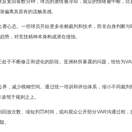
要反复回看数分钟，球员的激情被冷却，观众的情绪被中断，比
逐渐偏离其原有的流畅美感。
的比赛心态。一些球员开始更多依赖裁判和技术，而非自身判断与
这种趋势，对竞技精神本身构成潜在侵蚀。
正处于不断修正和进化的阶段。亚洲杯所暴露的问题，恰恰为VA
入边界，减少模糊空间。通过统一培训和评估体系，缩小不同裁判
非凌驾于规则之上。
制回放次数、缩短判罚时间，或向观众公开部分VAR沟通过程，
质疑。