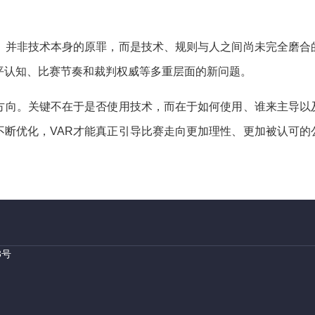
议，并非技术本身的原罪，而是技术、规则与人之间尚未完全磨合
平认知、比赛节奏和裁判权威等多重层面的新问题。
的方向。关键不在于是否使用技术，而在于如何使用、谁来主导以
不断优化，VAR才能真正引导比赛走向更加理性、更加被认可的
3号