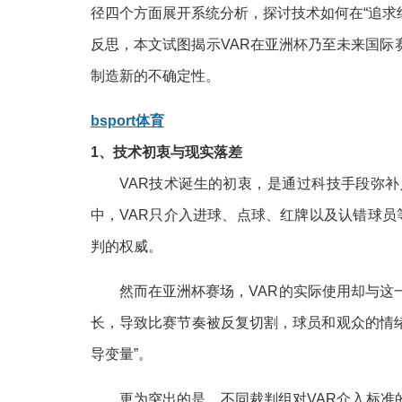
径四个方面展开系统分析，探讨技术如何在“追求
反思，本文试图揭示VAR在亚洲杯乃至未来国
制造新的不确定性。
bsport体育
1、技术初衷与现实落差
VAR技术诞生的初衷，是通过科技手段弥
中，VAR只介入进球、点球、红牌以及认错球员
判的权威。
然而在亚洲杯赛场，VAR的实际使用却与这
长，导致比赛节奏被反复切割，球员和观众的情绪
导变量”。
更为突出的是，不同裁判组对VAR介入标准