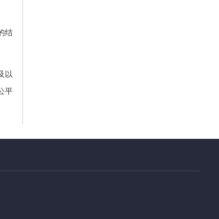
的结
及以
公平