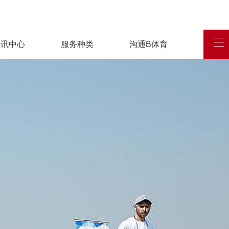
资讯中心
服务种类
沟通B体育