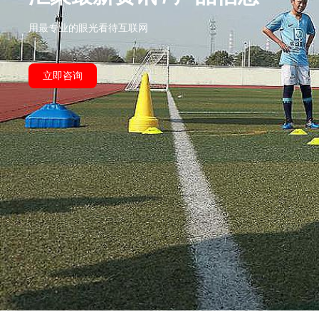
用最专业的眼光看待互联网
立即咨询