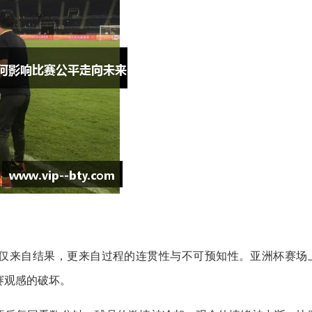
仅来自结果，更来自过程的连贯性与不可预知性。亚洲杯赛场
赛观感的破坏。