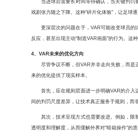
当进球后需要长时间等待确认，当关键判罚
戏剧张力随之下降。这种“碎片化体验”，让足球
更深层次的问题在于，VAR可能改变球员
反应，甚至出现主动“制造VAR画面”的行为。
4、VAR未来的优化方向
尽管争议不断，但VAR并非走向失败，而是
来的优化提供了现实样本。
首先，应在规则层面进一步明确VAR的介
间的判罚尺度差异，让技术真正服务于规则，而
其次，技术呈现方式也需要改进。例如，限
透明度和理解度，从而缓解外界对“暗箱操作”的