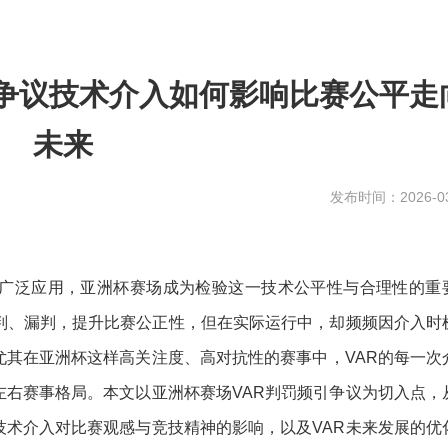
引争议技术介入如何影响比赛公平走
未来
发布时间：2026-03
的广泛应用，亚洲杯赛场成为检验这一技术公平性与合理性的重
误判、漏判，提升比赛公正性，但在实际运行中，却频频因介入时
尤其在亚洲杯这样高关注度、高对抗性的赛事中，VAR的每一次
左右赛事格局。本文以亚洲杯赛场VAR判罚频引争议为切入点，
技术介入对比赛观感与竞技精神的影响，以及VAR未来发展的优