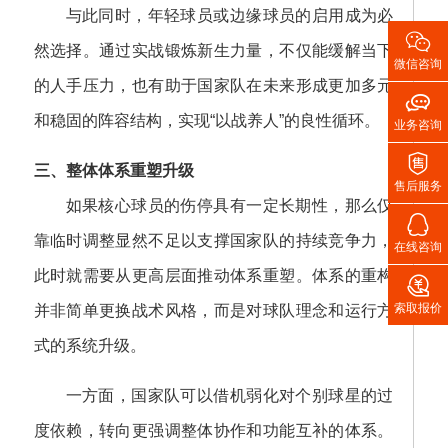
与此同时，年轻球员或边缘球员的启用成为必

然选择。通过实战锻炼新生力量，不仅能缓解当下
微信咨询
的人手压力，也有助于国家队在未来形成更加多元

和稳固的阵容结构，实现“以战养人”的良性循环。
业务咨询

三、整体体系重塑升级
售后服务
如果核心球员的伤停具有一定长期性，那么仅

靠临时调整显然不足以支撑国家队的持续竞争力，
在线咨询
此时就需要从更高层面推动体系重塑。体系的重构

索取报价
并非简单更换战术风格，而是对球队理念和运行方
式的系统升级。
一方面，国家队可以借机弱化对个别球星的过
度依赖，转向更强调整体协作和功能互补的体系。